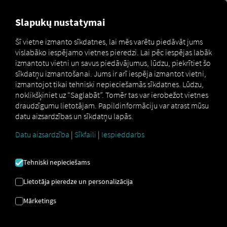
MARKETPLACE
PĀRSKATS
Slapukų nustatymai
Šī vietne izmanto sīkdatnes, lai mēs varētu piedāvāt jums
vislabāko iespējamo vietnes pieredzi. Lai pēc iespējas labāk
Marketplace
Connectors
zaarc.next Connect
izmantotu vietni un savus piedāvājumus, lūdzu, piekrītiet šo
sīkdatņu izmantošanai. Jums ir arī iespēja izmantot vietni,
izmantojot tikai tehniski nepieciešamās sīkdatnes. Lūdzu,
noklikšķiniet uz “Saglabāt”. Tomēr tas var ierobežot vietnes
draudzīgumu lietotājam. Papildinformāciju var atrast mūsu
ZAARC.NEXT
datu aizsardzības un sīkdatņu lapās.
SAVIENOJUMA IZVEIDE
Datu aizsardzība
|
Sīkfaili
|
Iespieddarbs
Tehniski nepieciešams
Ārēja pakalpojumu sniedzēja
integrācija
Lietotāja pieredze un personalizācija
Mārketings
Vai jūs jau izmantojat
Softwarebüro
Zauner GmbH & Co. KG
piedāvāto
pakalpojumu
zaarc.next
? Tad jūs varat