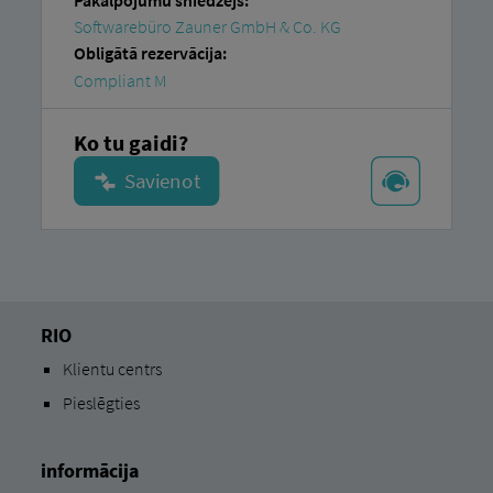
Pakalpojumu sniedzējs:
Softwarebüro Zauner GmbH & Co. KG
Obligātā rezervācija:
Compliant M
Ko tu gaidi?
RIO
Klientu centrs
Pieslēgties
informācija