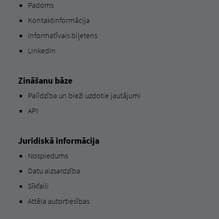
Padoms
Kontaktinformācija
Informatīvais biļetens
LinkedIn
Zināšanu bāze
Palīdzība un bieži uzdotie jautājumi
API
Juridiskā informācija
Nospiedums
Datu aizsardzība
Sīkfaili
Attēla autortiesības