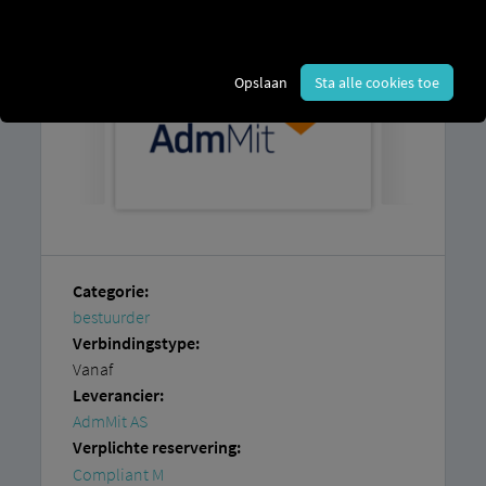
Opslaan
Sta alle cookies toe
Categorie:
bestuurder
Verbindingstype:
Vanaf
Leverancier:
AdmMit AS
Verplichte reservering:
Compliant M