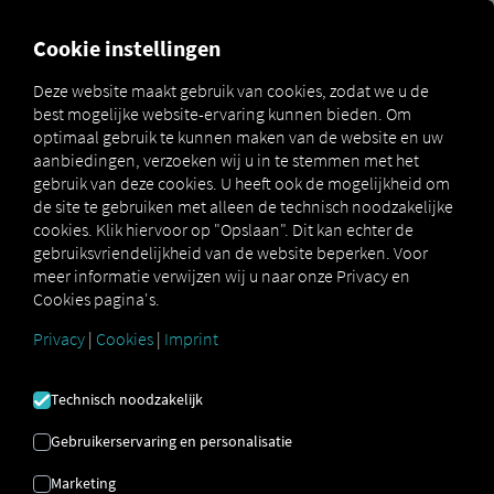
MARKETPLACE
OVERZICH
Cookie instellingen
Deze website maakt gebruik van cookies, zodat we u de
best mogelijke website-ervaring kunnen bieden. Om
Marketplace
Connectors
AdmMit Connect
optimaal gebruik te kunnen maken van de website en uw
aanbiedingen, verzoeken wij u in te stemmen met het
gebruik van deze cookies. U heeft ook de mogelijkheid om
de site te gebruiken met alleen de technisch noodzakelijke
cookies. Klik hiervoor op "Opslaan". Dit kan echter de
ADMMIT VERBINDEN
gebruiksvriendelijkheid van de website beperken. Voor
meer informatie verwijzen wij u naar onze Privacy en
Cookies pagina's.
Integratie van een externe provider
Privacy
|
Cookies
|
Imprint
Maakt u al gebruik van de diensten van
AdmMit AS
? Dan kunt u
deze service
Technisch noodzakelijk
uitbreiden met gegevens uit onze
services
. Het enige wat u nodig heeft, is
Gebruikerservaring en personalisatie
toegang tot het
RIO platform
en een
Marketing
AdmMit AS-
account.