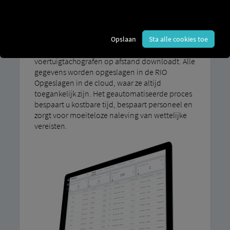
bestuurderskaartgegevens uit te lezen en op te
slaan. Dit doet u met Compliant M
Vereenvoudigd. De digitale tachograaf-
Opslaan
Sta alle cookies toe
downloadservice op afstand, die regelmatig en
automatisch de gegevens van uw
voertuigtachografen op afstand downloadt. Alle
gegevens worden opgeslagen in de RIO
Opgeslagen in de cloud, waar ze altijd
toegankelijk zijn. Het geautomatiseerde proces
bespaart u kostbare tijd, bespaart personeel en
zorgt voor moeiteloze naleving van wettelijke
vereisten.