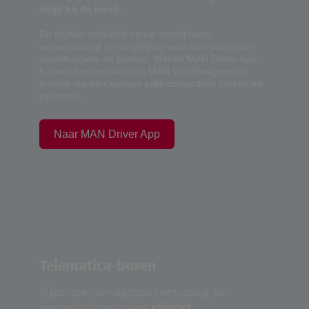
altijd bij de hand.
De digitale assistent op uw smartphone
vereenvoudigt het dagelijkse werk aan boord van
vrachtwagens en bussen. Met de MAN Driver App
kunnen bestuurders van MAN Vrachtwagens en
andere merken kunnen zelfs contactloos tanken en
parkeren.
Naar MAN Driver App
Telematica-boxen
Digitaliseer uw wagenpark eenvoudig: de
telematicaboxen maken
effectief