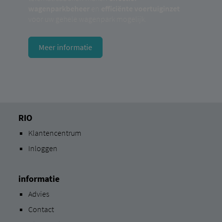
wagenparkbeheer
en
efficiënte voertuiginzet
voor uw gehele wagenpark mogelijk.
Meer informatie
RIO
Klantencentrum
Inloggen
informatie
Advies
Contact