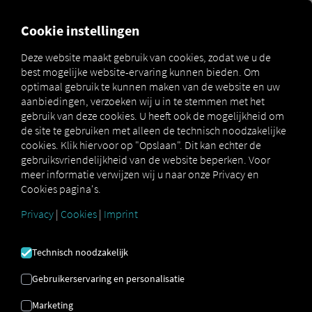
MARKETPLACE
OVERZICH
Cookie instellingen
Deze website maakt gebruik van cookies, zodat we u de
best mogelijke website-ervaring kunnen bieden. Om
Marketplace
Compliant M
optimaal gebruik te kunnen maken van de website en uw
aanbiedingen, verzoeken wij u in te stemmen met het
gebruik van deze cookies. U heeft ook de mogelijkheid om
de site te gebruiken met alleen de technisch noodzakelijke
cookies. Klik hiervoor op "Opslaan". Dit kan echter de
gebruiksvriendelijkheid van de website beperken. Voor
meer informatie verwijzen wij u naar onze Privacy en
Cookies pagina's.
COMPLIANT M
Privacy
|
Cookies
|
Imprint
Op afstand downloaden van
Technisch noodzakelijk
tachograafgegevens
Gebruikerservaring en personalisatie
Als transportbedrijf bent u wettelijk verplicht om
Marketing
regelmatig tachograaf- en