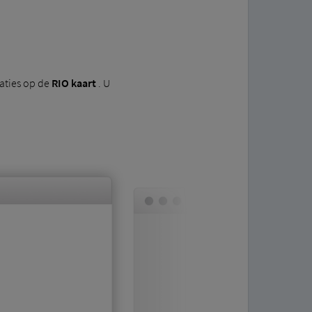
aties op de
RIO kaart
. U