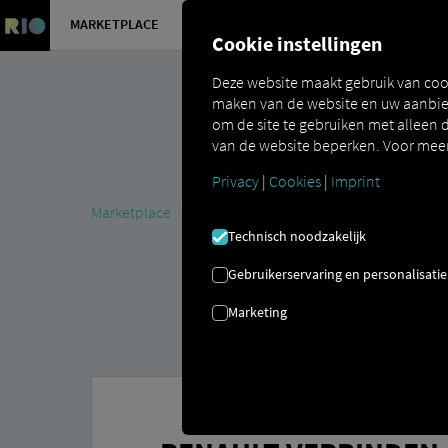
MARKETPLACE
OVERZICH
Cookie instellingen
Deze website maakt gebruik van coo
maken van de website en uw aanbied
om de site te gebruiken met alleen d
van de website beperken. Voor meer 
Privacy
|
Cookies
|
Imprint
Marketplace
Connectors
Renault Connect
Technisch noodzakelijk
Gebruikerservaring en personalisatie
Marketing