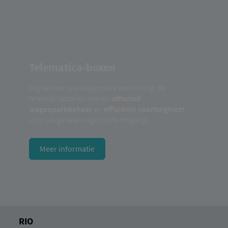
Telematica-boxen
Digitaliseer uw wagenpark eenvoudig: de
telematicaboxen maken
effectief
wagenparkbeheer
en
efficiënte voertuiginzet
voor uw gehele wagenpark mogelijk.
Meer informatie
RIO