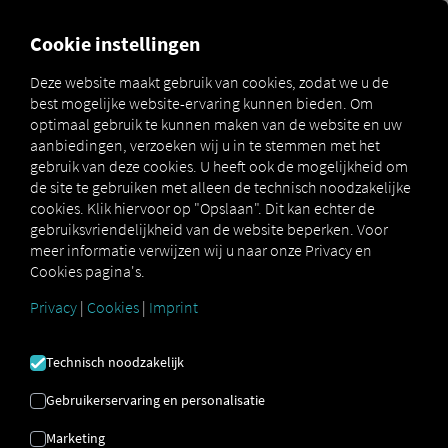
MARKETPLACE
OVERZICH
Cookie instellingen
Deze website maakt gebruik van cookies, zodat we u de
best mogelijke website-ervaring kunnen bieden. Om
MAN
MAN DataPackage
optimaal gebruik te kunnen maken van de website en uw
Marketplace
DigitalServices
TiGR
aanbiedingen, verzoeken wij u in te stemmen met het
gebruik van deze cookies. U heeft ook de mogelijkheid om
de site te gebruiken met alleen de technisch noodzakelijke
cookies. Klik hiervoor op "Opslaan". Dit kan echter de
gebruiksvriendelijkheid van de website beperken. Voor
meer informatie verwijzen wij u naar onze Privacy en
Cookies pagina's.
MAN
Privacy
|
Cookies
|
Imprint
DATAPACKAGE
Technisch noodzakelijk
Gebruikerservaring en personalisatie
TIGR
Marketing