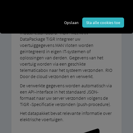
Industriestandaard
gegevensverstrekking TiGR
Opslaan
Sta alle cookies toe
Dit datapakket voldoet aan de
industriestandaard. TiGR . Met MAN
DataPackage TiGR Integreer uw
voertuiggegevens MAN Vloten worden
geïntegreerd in eigen IT-systemen of
oplossingen van derden. Gegevens van het
voertuig worden via een geschikte
telematicabox naar het systeem verzonden. RIO
Door de cloud verzonden en verwerkt.
De verwerkte gegevens worden automatisch via
een API-interface in het standaard JSON-
formaat naar uw server verzonden volgens de
TiGR -Specificatie verzonden (push-procedure).
Het datapakket bevat relevante informatie over
elektrische voertuigen.