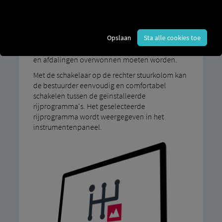
Ons rijprogramma MAN TipMatic Off-road is
bedoeld voor rijden onder moeilijke
omstandigheden: bijvoorbeeld wanneer
Opslaan
Sta alle cookies toe
maximale grip vereist is op oneffen terrein of
zachte ondergrond, of wanneer steile hellingen
en afdalingen overwonnen moeten worden.
Met de schakelaar op de rechter stuurkolom kan
de bestuurder eenvoudig en comfortabel
schakelen tussen de geïnstalleerde
rijprogramma's. Het geselecteerde
rijprogramma wordt weergegeven in het
instrumentenpaneel.