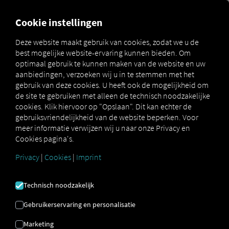
MARKETPLACE
OVERZICH
Cookie instellingen
Deze website maakt gebruik van cookies, zodat we u de
best mogelijke website-ervaring kunnen bieden. Om
MAN
MAN
MAN TipMatic
optimaal gebruik te kunnen maken van de website en uw
Marketplace
DigitalServices
Now
Offroad
aanbiedingen, verzoeken wij u in te stemmen met het
gebruik van deze cookies. U heeft ook de mogelijkheid om
de site te gebruiken met alleen de technisch noodzakelijke
cookies. Klik hiervoor op "Opslaan". Dit kan echter de
gebruiksvriendelijkheid van de website beperken. Voor
Registreer en boek nu
meer informatie verwijzen wij u naar onze Privacy en
Cookies pagina's.
MAN TIPMATIC
Privacy
|
Cookies
|
Imprint
OFFROAD
Technisch noodzakelijk
Gebruikerservaring en personalisatie
Rijprogramma: Offroad
Marketing