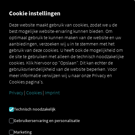
MARKETPLACE
OVERZICH
Cookie instellingen
Deze website maakt gebruik van cookies, zodat we u de
best mogelijke website-ervaring kunnen bieden. Om
Marketplace
WebTMS
optimaal gebruik te kunnen maken van de website en uw
aanbiedingen, verzoeken wij u in te stemmen met het
gebruik van deze cookies. U heeft ook de mogelijkheid om
de site te gebruiken met alleen de technisch noodzakelijke
cookies. Klik hiervoor op "Opslaan". Dit kan echter de
Registreer nu en ga aan de slag!
gebruiksvriendelijkheid van de website beperken. Voor
meer informatie verwijzen wij u naar onze Privacy en
Cookies pagina's.
WEBTMS
Privacy
|
Cookies
|
Imprint
Transportorders ontvangen en
Technisch noodzakelijk
volgen
Gebruikerservaring en personalisatie
Om
productieprocessen optimaal te kunnen
Marketing
plannen,
vertrouwen de fabrieken van de