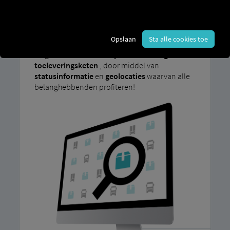
Volkswagen Groep
op uiteenlopende
transparantie-informatie van expediteurs en
leveranciers.
Opslaan
Sta alle cookies toe
Ons gezamenlijke doel is om met
WebTMS
te
zorgen voor
meer transparantie in de gehele
toeleveringsketen
, door middel van
statusinformatie
en
geolocaties
waarvan alle
belanghebbenden profiteren!