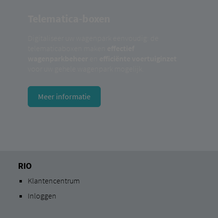
Telematica-boxen
Digitaliseer uw wagenpark eenvoudig: de
telematicaboxen maken
effectief
wagenparkbeheer
en
efficiënte voertuiginzet
voor uw gehele wagenpark mogelijk.
Meer informatie
RIO
Klantencentrum
Inloggen