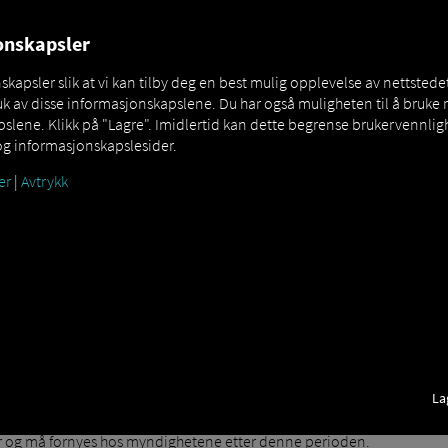
NERS
EXPERT KNOWLEDGE
DEMO
jonskapsler
apsler slik at vi kan tilby deg en best mulig opplevelse av nettstedet
k av disse informasjonskapslene. Du har også muligheten til å bruke 
lene. Klikk på "Lagre". Imidlertid kan dette begrense brukervennligh
og informasjonskapslesider.
er
|
Avtrykk
isjon, bruk og juridisk grunnlag.
asjonsdokument
som bruker en minnebrikke til å lagre data knyttet til
La
 kan sees av myndighetene under inspeksjoner. Derfor må hver sjåfør h
artsskriver har
vært lovpålagt siden mai 2006 gjennom forordning (E
 år og må fornyes hos myndighetene etter denne perioden.