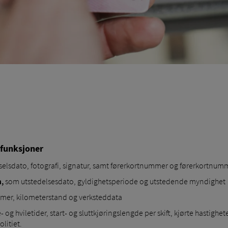
-funksjoner
elsdato, fotografi, signatur, samt førerkortnummer og førerkortnum
n,
som utstedelsesdato, gyldighetsperiode og utstedende myndighet
mer, kilometerstand og verksteddata
 og hviletider, start- og sluttkjøringslengde per skift, kjørte hastighet
litiet.