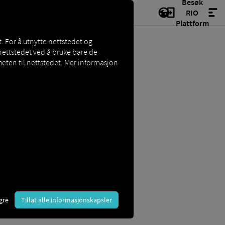
Besøk
RIO
Plattform
. For å utnytte nettstedet og
nettstedet ved å bruke bare de
eten til nettstedet. Mer informasjon
sjåførens identitet samt data om
gre
Tillat alle informasjonskapsler
a sitt eget personlige sjåførkort. Bruk
F) nr. 561/2006 om kjøretimer.