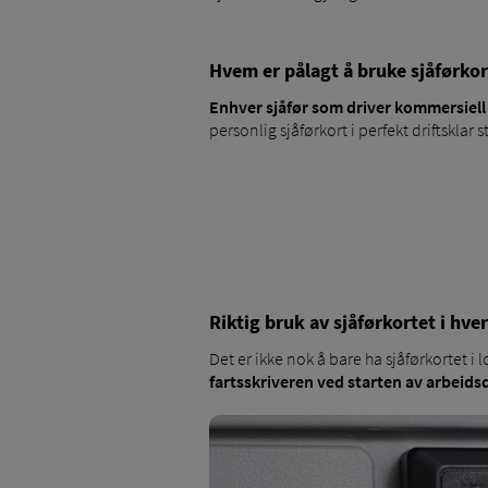
Hvem er pålagt å bruke sjåførkor
Enhver sjåfør som driver kommersiel
personlig sjåførkort i perfekt driftsklar
Riktig bruk av sjåførkortet i hv
Det er ikke nok å bare ha sjåførkortet i
fartsskriveren ved starten av arbeids