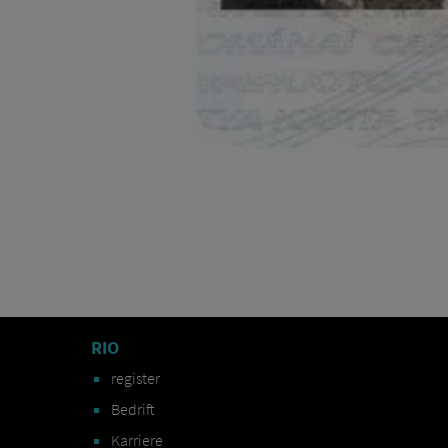
RIO
register
Bedrift
Karriere