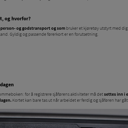
t, og hvorfor?
l person- og godstransport og som
bruker et kjøretøy utstyrt med digi
 stand. Gyldig og passende førerkort er en forutsetning.
erdagen
 lommeboken: for å registrere sjåførens aktiviteter må det
settes inn i 
dagen.
Kortet kan bare tas ut når arbeidet er ferdig og sjåføren har gå