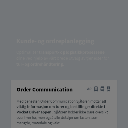
Kunde- og ordreplanlegging
Optimaliser
transport- og logistikkprosessene
dine ved hjelp av vårt brede utvalg av tjenester for
tur- og ordrehåndtering.
Order Communication
Med tjenesten Order Communication Sjåføren mottar
all
viktig informasjon om turer og bestillinger direkte i
Pocket Driver appen
. Sjåføren holder ikke bare oversikt
over hver tur, men også alle detaljer om lasten, som
mengde, materiale og vekt.