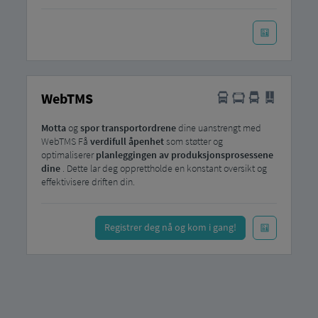
WebTMS
Motta
og
spor
transportordrene
dine uanstrengt med
WebTMS Få
verdifull åpenhet
som støtter og
optimaliserer
planleggingen av produksjonsprosessene
dine
. Dette lar deg opprettholde en konstant oversikt og
effektivisere driften din.
Registrer deg nå og kom i gang!