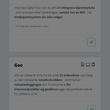
Med Geo Data Flow kan du enkelt
integrere
kjøretøydata
, som posisjon eller kjørelengde,
samlet inn av RIO
, i et
tredjepartssystem du selv velger
.
API-/grensesnittproduktet til Geo
Geo
Arkiver dataene dine fra de siste
25 månedene
ved hjelp
av den detaljerte
reisehistorikken
. Optimaliser
ruteplanleggingen
din: Funksjonene
for
interessepunkter og geofence
lager de perfekte rutene
for jobbene dine.