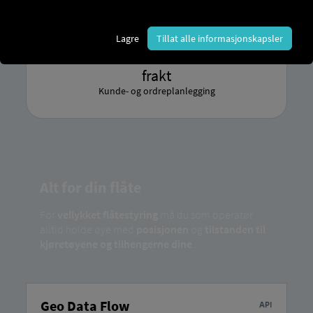
Tjenester for sjåføren
Lagre
Tillat alle informasjonskapsler
frakt
Kunde- og ordreplanlegging
Alt for din flåte
For
vellykket flåtestyring
må du som operatør
alltid holde øye med
posisjonen
og
tilstanden til
kjøretøyene og tilhengerne dine
.
Geo Data Flow