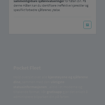
sammenlignbare sjåførevalueringer
for flåten din. På
denne måten kan du identifisere ineffektive kjørestiler og
spesifikt forbedre sjåførenes ytelse.
Pocket Fleet
Hold oversikt over alle
kjøretøyene og sjåførene
dine,
sammen med den
viktigste
statusinformasjonen
, alltid i et moderne og
tiltalende format. Vår
gratisapp
gjør det enkelt å
administrere bilparken din på farten.