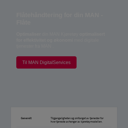
Flåtehåndtering for din MAN -
Flåte
Optimaliser
din MAN Kjøretøy
optimalisert
for effektivitet og økonomi
med digitale
tjenester fra MAN .
Til MAN DigitalServices
Generelt
Tilgjengeligheten og omfanget av tjenester for
hver tjeneste avhenger av kjøretøymodellen.