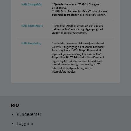
MAN Charge&Go
* Tjenesten leveres av TRATON Charging
Solutions AB.
** MAN SmartRoute er for MAN eTrucks vil være
tilgjengelige fra starten av serieproduksjonen.
MAN SmartRoute
* MAN SmartRoute er en del av den digitale
pakken for MAN eTrucks og tilgjengelig ved
starten av serieproduksjonen.
MAN SimplePay
* Innholdet som vises i informasjonsdelen vil
være fullt tilgjengelig på et senere tidspunkt.
Selv i dag kan du MAN SimplePay med et
tilpasset tjenesteomfang. For bruk av MAN
SimplePay Et UTA Edenred-drivstoffkort må
lagres digitalt på plattformen. Kontaktløse
transaksjoner er mulige ved utvalgte UTA
Edenred-akseptpunkter og krever
internettforbindelse.
RIO
Kundesenter
Logg inn