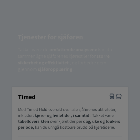
Tjenester for sjåføren
Takket være de
omfattende analysene
kan du
sammenligne sjåførenes kjørestiler for
større
sikkerhet og effektivitet
, og forbedre dem
gjennom
sjåføropplæring
.
Timed
Med Timed Hold oversikt over alle sjåførenes aktiviteter,
inkludert
kjøre- og hviletider,
i sanntid
. Takket være
tabelloversikten
over kjøretider per
dag, uke og toukers
periode,
kan du unngå kostbare brudd på kjøretidene.