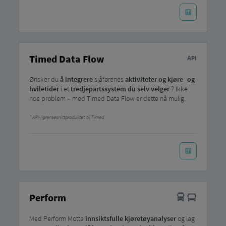
Timed Data Flow
Ønsker du
å integrere
sjåførenes
aktiviteter og kjøre- og
hviletider
i et
tredjepartssystem du selv velger
? Ikke
noe problem – med Timed Data Flow er dette nå mulig.
API-/grensesnittproduktet til Timed
Perform
Med Perform Motta
innsiktsfulle kjøretøyanalyser
og lag