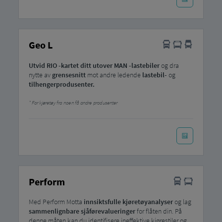
Geo L
Utvid RIO -kartet ditt utover MAN -lastebiler
og dra
nytte av
grensesnitt
mot andre ledende
lastebil-
og
tilhengerprodusenter.
For kjøretøy fra noen få andre produsenter
Perform
Med Perform Motta
innsiktsfulle kjøretøyanalyser
og lag
sammenlignbare sjåførevalueringer
for flåten din. På
denne måten kan du identifisere ineffektive kjørestiler og