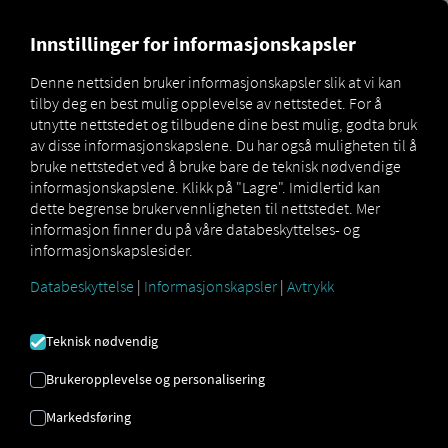
MARKETPLACE
OVERSIKT 
Innstillinger for informasjonskapsler
RIO MARKETPLACE
Denne nettsiden bruker informasjonskapsler slik at vi kan
tilby deg en best mulig opplevelse av nettstedet. For å
utnytte nettstedet og tilbudene dine best mulig, godta bruk
Vår RIO Marketplace Tilbyr et bredt spekter av
av disse informasjonskapslene. Du har også muligheten til å
tjenester. Finn den
ideelle løsningen for
bruke nettstedet ved å bruke bare de teknisk nødvendige
informasjonskapslene. Klikk på "Lagre". Imidlertid kan
innovative transport- og logistikkprosesser.
dette begrense brukervennligheten til nettstedet. Mer
informasjon finner du på våre databeskyttelses- og
informasjonskapslesider.
Databeskyttelse
|
Informasjonskapsler
|
Avtrykk
kjøretøy
Alt for din flåte
Teknisk nødvendig
Brukeropplevelse og personalisering
Markedsføring
sjåfør