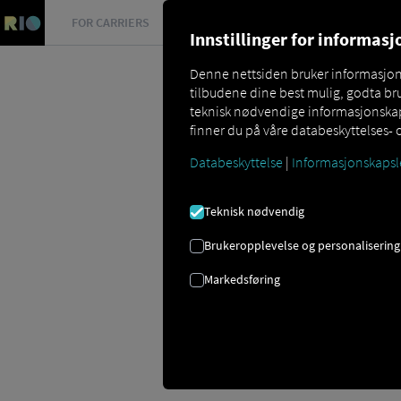
FOR CARRIERS
FOR SHIPPERS
FOR BUSINESS PART
Innstillinger for informas
Denne nettsiden bruker informasjonsk
tilbudene dine best mulig, godta bru
teknisk nødvendige informasjonskaps
finner du på våre databeskyttelses- 
Databeskyttelse
|
Informasjonskapsl
Glossar
Was ist eine Telematikhardwa
Teknisk nødvendig
TELEMATIKKM
Brukeropplevelse og personalisering
Markedsføring
Telematikkmaskinvare er, som navnet ant
maskinvaren settes inn i. Telematikkm
det mulig å samle inn og overføre tel