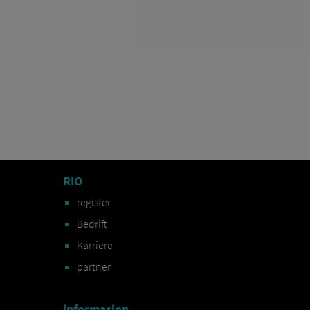
RIO
register
Bedrift
Karriere
partner
informasjon