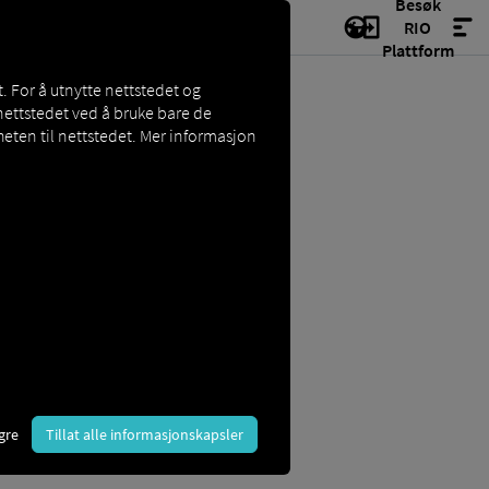
Besøk
RIO
Plattform
. For å utnytte nettstedet og
nettstedet ved å bruke bare de
eten til nettstedet. Mer informasjon
vanligvis via et DIN-spor som
ematikk-)system. Dette gjør
r.
gre
Tillat alle informasjonskapsler