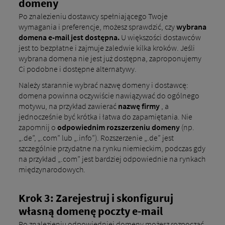
domeny
Po znalezieniu dostawcy spełniającego Twoje
wymagania i preferencje, możesz sprawdzić, czy
wybrana
domena e-mail jest dostępna.
U większości dostawców
jest to bezpłatne i zajmuje zaledwie kilka kroków. Jeśli
wybrana domena nie jest już dostępna, zaproponujemy
Ci podobne i dostępne alternatywy.
Należy starannie wybrać nazwę domeny i dostawcę:
domena powinna oczywiście nawiązywać do ogólnego
motywu, na przykład zawierać
nazwę firmy
, a
jednocześnie być krótka i łatwa do zapamiętania. Nie
zapomnij o
odpowiednim rozszerzeniu domeny
(np.
„.de”, „.com” lub „.info”). Rozszerzenie „.de” jest
szczególnie przydatne na rynku niemieckim, podczas gdy
na przykład „.com” jest bardziej odpowiednie na rynkach
międzynarodowych.
Krok 3: Zarejestruj i skonfiguruj
własną domenę poczty e-mail
Po znalezieniu odpowiedniej domeny możesz rozpocząć