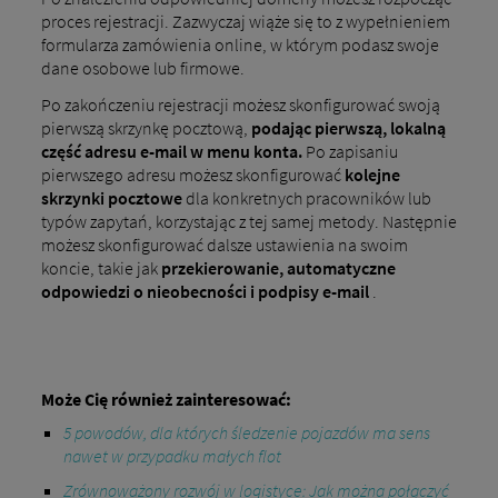
proces rejestracji. Zazwyczaj wiąże się to z wypełnieniem
formularza zamówienia online, w którym podasz swoje
dane osobowe lub firmowe.
Po zakończeniu rejestracji możesz skonfigurować swoją
pierwszą skrzynkę pocztową,
podając pierwszą, lokalną
część adresu e-mail w menu konta.
Po zapisaniu
pierwszego adresu możesz skonfigurować
kolejne
skrzynki pocztowe
dla konkretnych pracowników lub
typów zapytań, korzystając z tej samej metody. Następnie
możesz skonfigurować dalsze ustawienia na swoim
koncie, takie jak
przekierowanie, automatyczne
odpowiedzi o nieobecności i podpisy e-mail
.
Może Cię również zainteresować:
5 powodów, dla których śledzenie pojazdów ma sens
nawet w przypadku małych flot
Zrównoważony rozwój w logistyce: Jak można połączyć