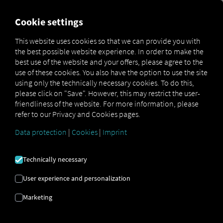
FOR CARRIERS
FOR SHIPPERS
FOR BUSINESS PART
Cookie settings
This website uses cookies so that we can provide you with
the best possible website experience. In order to make the
DOMENA E-MAIL |
best use of the website and your offers, please agree to the
use of these cookies. You also have the option to use the site
DOSTAWCA |
using only the technically necessary cookies. To do this,
please click on "Save". However, this may restrict the user-
DIGITALIZACJA
friendliness of the website. For more information, please
refer to our Privacy and Cookies pages.
Data protection
|
Cookies
|
Imprint
Oto jak szybko i łatwo utworzyć własną
domenę e-mail.
Technically necessary
User experience and personalization
Marketing
Die eigene E-Mail-Domain – So erstellen Sie Ihre