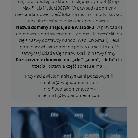
części osobistej, po której następuje symbol @ (np.
Max@ lub Müller1987@). W przypadku domeny
niestandardowej część lokalną można zmodyfikować,
aby utworzyć wiele skrzynek pocztowych.
Nazwa domeny znajduje się w środku.
W przypadku
darmowych dostawców poczty e-mail ta część składa
się z nazwy dostawcy (Yahoo, Web lub Gmail). Jeśli
posiadasz własną domenę poczty e-mail, ta część
zazwyczaj składa się z nazwiska lub nazwy firmy.
Rozszerzenie domeny (np. „.de”, „.com”, „.info”)
to
trzecia i ostatnia część adresu e-mail.
Przykład z wieloma skrzynkami pocztowymi:
m.müller@twojadomena.com -
info@twojadomena.com -
a.heinrich@twojadomena.com