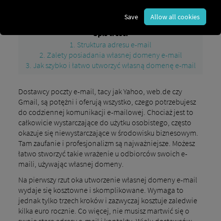
Blog
eigene E-Mail-Domain schnell und einfach
Save
Allow all cookies
Spis treści
1. Struktura adresu e-mail
2. Zalety posiadania własnej domeny e-mail
3. Jak szybko i łatwo utworzyć własną domenę e-mail
Dostawcy poczty e-mail, tacy jak Yahoo, web.de czy
Gmail, są potężni i oferują wszystko, czego potrzebujesz
do codziennej komunikacji e-mailowej. Chociaż jest to
całkowicie wystarczające do użytku osobistego, często
okazuje się niewystarczające w środowisku biznesowym.
Tam zaufanie i profesjonalizm są najważniejsze. Możesz
łatwo stworzyć takie wrażenie u odbiorców swoich e-
maili, używając własnej domeny.
Na pierwszy rzut oka utworzenie własnej domeny e-mail
wydaje się kosztowne i skomplikowane. Wymaga to
jednak tylko trzech kroków i zazwyczaj kosztuje zaledwie
kilka euro rocznie. Co więcej, nie musisz martwić się o
swoje stare adresy e-mail i kontakty. Wielu dostawców