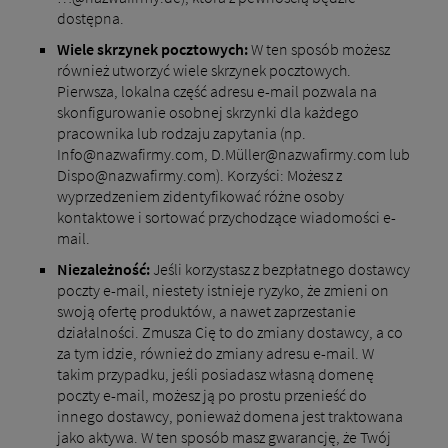
dostępna.
Wiele skrzynek pocztowych:
W ten sposób możesz
również utworzyć wiele skrzynek pocztowych.
Pierwsza, lokalna część adresu e-mail pozwala na
skonfigurowanie osobnej skrzynki dla każdego
pracownika lub rodzaju zapytania (np.
Info@nazwafirmy.com, D.Müller@nazwafirmy.com lub
Dispo@nazwafirmy.com). Korzyści: Możesz z
wyprzedzeniem zidentyfikować różne osoby
kontaktowe i sortować przychodzące wiadomości e-
mail.
Niezależność:
Jeśli korzystasz z bezpłatnego dostawcy
poczty e-mail, niestety istnieje ryzyko, że zmieni on
swoją ofertę produktów, a nawet zaprzestanie
działalności. Zmusza Cię to do zmiany dostawcy, a co
za tym idzie, również do zmiany adresu e-mail. W
takim przypadku, jeśli posiadasz własną domenę
poczty e-mail, możesz ją po prostu przenieść do
innego dostawcy, ponieważ domena jest traktowana
jako aktywa. W ten sposób masz gwarancję, że Twój