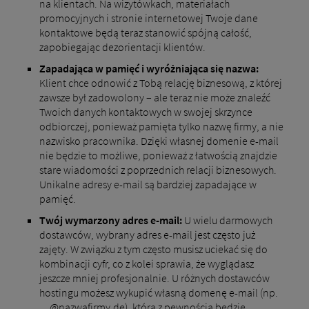
na klientach. Na wizytówkach, materiałach
promocyjnych i stronie internetowej Twoje dane
kontaktowe będą teraz stanowić spójną całość,
zapobiegając dezorientacji klientów.
Zapadająca w pamięć i wyróżniająca się nazwa:
Klient chce odnowić z Tobą relację biznesową, z której
zawsze był zadowolony – ale teraz nie może znaleźć
Twoich danych kontaktowych w swojej skrzynce
odbiorczej, ponieważ pamięta tylko nazwę firmy, a nie
nazwisko pracownika. Dzięki własnej domenie e-mail
nie będzie to możliwe, ponieważ z łatwością znajdzie
stare wiadomości z poprzednich relacji biznesowych.
Unikalne adresy e-mail są bardziej zapadające w
pamięć.
Twój wymarzony adres e-mail:
U wielu darmowych
dostawców, wybrany adres e-mail jest często już
zajęty. W związku z tym często musisz uciekać się do
kombinacji cyfr, co z kolei sprawia, że ​​wyglądasz
jeszcze mniej profesjonalnie. U różnych dostawców
hostingu możesz wykupić własną domenę e-mail (np.
…@nazwafirmy.de), która z pewnością będzie