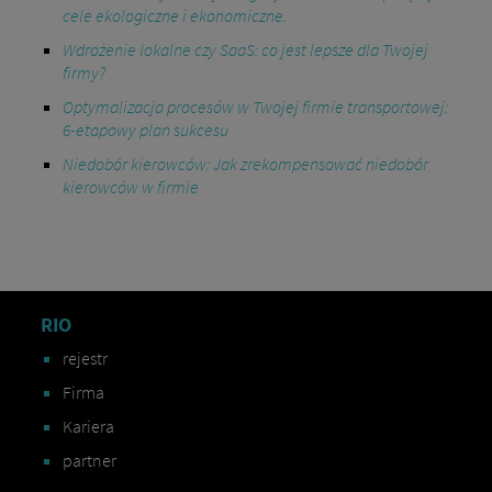
cele ekologiczne i ekonomiczne.
Wdrożenie lokalne czy SaaS: co jest lepsze dla Twojej
firmy?
Optymalizacja procesów w Twojej firmie transportowej:
6-etapowy plan sukcesu
Niedobór kierowców: Jak zrekompensować niedobór
kierowców w firmie
RIO
rejestr
Firma
Kariera
partner