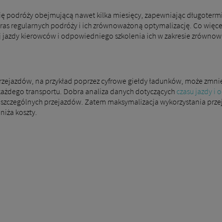
orię podróży obejmującą nawet kilka miesięcy, zapewniając długoter
ras regularnych podróży i ich zrównoważoną optymalizację. Co więc
 jazdy kierowców i odpowiedniego szkolenia ich w zakresie zrówno
rzejazdów, na przykład poprzez cyfrowe giełdy ładunków, może zmnie
każdego transportu. Dobra analiza danych dotyczących
czasu jazdy i
szczególnych przejazdów. Zatem maksymalizacja wykorzystania przej
iża koszty.