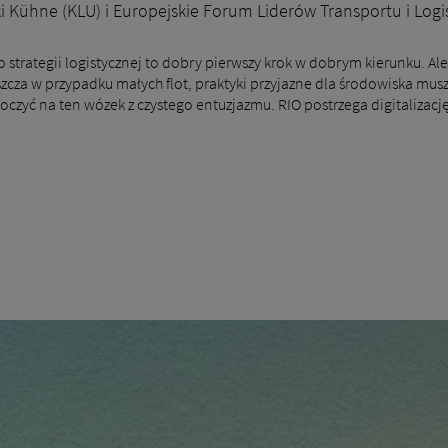
ki Kühne (KLU) i Europejskie Forum Liderów Transportu i Logis
rategii logistycznej to dobry pierwszy krok w dobrym kierunku. Ale
zcza w przypadku małych flot, praktyki przyjazne dla środowiska mu
zyć na ten wózek z czystego entuzjazmu. RIO postrzega digitalizację