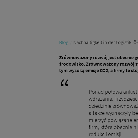
Blog
Nachhaltigkeit in der Logistik:
Zrównoważony rozwój jest obecnie gor
środowisko. Zrównoważony rozwój stał
tym wysoką emisję CO2, a firmy te s
Ponad połowa ankietow
wdrażania. Trzydzieśc
dziedzinie zrównoważo
a także wyznaczyły be
mierzyć powiązane em
firm, które obecnie ni
redukcji emisji.