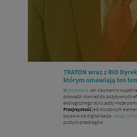
TRATON wraz z RIO Dyrekt
którym omawiają ten tem
W
podcaście
Jan Kaumanns wyjaśnia
prowadzi również do pozytywnych ef
ekologicznego stylu jazdy może pom
Przejrzystość
jest kluczowym eleme
pojawia się digitalizacja:
usługi cyfr
pustych przebiegów.