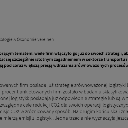
 Ökologie & Ökonomie vereinen
ącym tematem: wiele firm włączyło go już do swoich strategii, a
 się szczególnie istotnym zagadnieniem w sektorze transportu i l
toją pod coraz większą presją wdrażania zrównoważonych procesów
anych firm posiada już strategię zrównoważonej logistyki lub
i procent ankietowanych firm zostało w badaniu sklasyfikowa
nej logistyki: posiadają już odpowiednie strategie lub są w t
zwzględne cele redukcji CO2 dla swoich operacji logistycznych
isje CO2 w zróżnicowany sposób. Na drugim końcu skali znaj
e mierzą emisji z logistyki. Jedna trzecia nie wyznaczyła jes