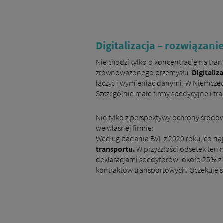
Digitalizacja – rozwiązani
Nie chodzi tylko o koncentrację na trans
zrównoważonego przemysłu.
Digitali
łączyć i wymieniać danymi. W Niemczech
Szczególnie małe firmy spedycyjne i 
Nie tylko z perspektywy ochrony środo
we własnej firmie:
Według badania BVL z 2020 roku, co n
transportu.
W przyszłości odsetek ten
deklaracjami spedytorów: około 25% z
kontraktów transportowych. Oczekuje si