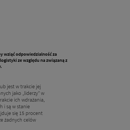
by wziąć odpowiedzialność za
ogistyki ze względu na związaną z
.
 jest w trakcie jej
nych jako „liderzy” w
rakcie ich wdrażania,
 i są w stanie
duje się 15 procent
zcze żadnych celów