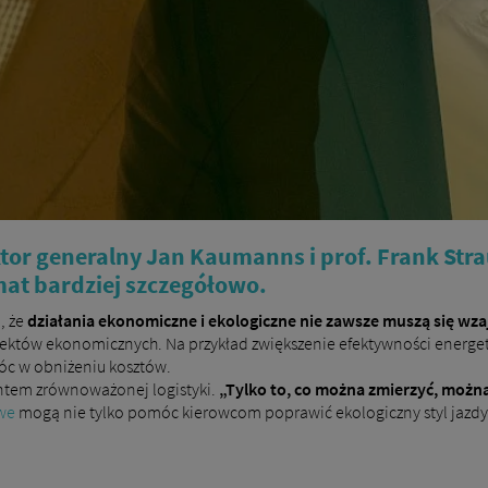
or generalny Jan Kaumanns i prof. Frank Strau
at bardziej szczegółowo.
, że
​​działania ekonomiczne i ekologiczne nie zawsze muszą się wz
ektów ekonomicznych. Na przykład zwiększenie efektywności energe
óc w obniżeniu kosztów.
ntem zrównoważonej logistyki.
„Tylko to, co można zmierzyć, możn
owe
mogą nie tylko pomóc kierowcom poprawić ekologiczny styl jazdy