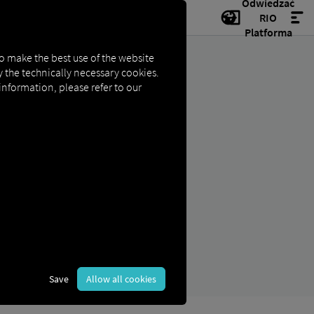
Odwiedzać
RIO
Platforma
to make the best use of the website
ly the technically necessary cookies.
 information, please refer to our
nomiczne.
Save
Allow all cookies