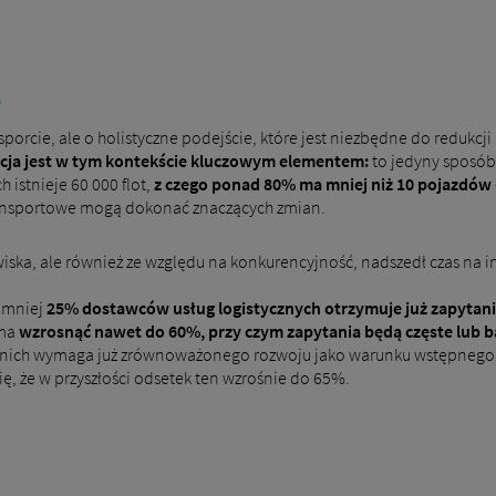
e
porcie, ale o holistyczne podejście, które jest niezbędne do redukcji 
zacja jest w tym kontekście kluczowym elementem:
to jedyny sposób,
 istnieje 60 000 flot,
z czego ponad 80% ma mniej niż 10 pojazdów
transportowe mogą dokonać znaczących zmian.
wiska, ale również ze względu na konkurencyjność, nadszedł czas n
ajmniej
25% dostawców usług logistycznych otrzymuje już zapyta
 ma
wzrosnąć nawet do 60%, przy czym zapytania będą częste lub b
 nich wymaga już zrównoważonego rozwoju jako warunku wstępnego do
ę, że w przyszłości odsetek ten wzrośnie do 65%.