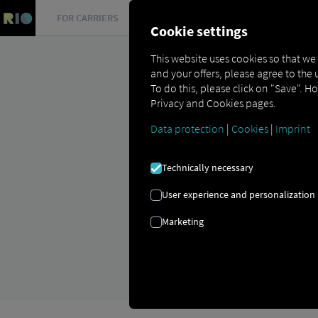
FOR CARRIERS
FOR SHIPPERS
FOR BUSINESS PART
Cookie settings
This website uses cookies so that we
and your offers, please agree to the 
To do this, please click on "Save". H
Privacy and Cookies pages.
Data protection
|
Cookies
|
Imprint
LOGISTYKA | 
Technically necessary
Zrównoważony rozwój w logi
User experience and personalization
Marketing