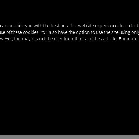
NERS
EXPERT KNOWLEDGE
DEMO
 can provide you with the best possible website experience. In order 
use of these cookies. You also have the option to use the site using on
owever, this may restrict the user-friendliness of the website. For more
EKONOMIA | EKOLOGIA
styce: Jak można połączyć cele ekologiczne i eko