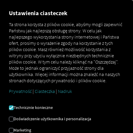
FOR CARRIERS
FOR SHIPPERS
FOR BUSINESS PART
Ustawienia ciasteczek
Ta strona korzysta z plików cookie, abyśmy mogli zapewnić
Państwu jak najlepszą obsługę strony. W celu jak
Glossar
Was ist eine Fahrerkarte
najlepszego wykorzystania strony internetowej i Państwa
ofert, prosimy o wyrażenie zgody na korzystanie z tych
KARTA KIEROWCY
plików cookie. Masz również możliwość korzystania z
witryny przy użyciu wyłącznie niezbędnych technicznie
plików cookie. W tym celu należy kliknąć na "Oszczędzaj".
Może to jednak ograniczyć przyjazność strony dla
Czym jest karta kierowcy? Definicja,
użytkownika. Więcej informacji można znaleźć na naszych
zastosowanie i podstawa prawna.
stronach dotyczących prywatności i plików cookie.
Prywatność
|
Ciasteczka
|
Nadruk
Karta kierowcy to
osobisty dokument tożsamości
, który
wykorzystuje układ pamięci do przechowywania danych
dotyczących
tożsamości kierowcy oraz danych
Technicznie konieczne
dotyczących jego aktywności w czasie jazdy
. Dane te są
dostępne dla organów ścigania podczas kontroli.
Doświadczenie użytkownika i personalizacja
Dlatego każdy kierowca musi posiadać własną kartę
Marketing
kierowcy. Używanie takiej karty w połączeniu z