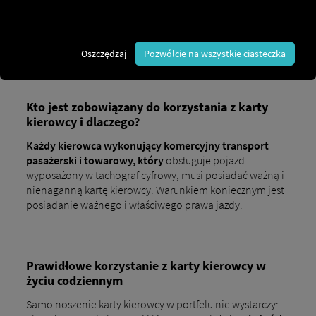
tachografem cyfrowym jest
prawnie wymagane od maja
2006 roku na mocy Rozporządzenia (WE) nr 561/2006 w
sprawie czasu pracy kierowcy.
Karta kierowcy jest ważna
maksymalnie pięć lat i po tym okresie należy ją odnowić
Oszczędzaj
Pozwólcie na wszystkie ciasteczka
u organów ścigania.
Kto jest zobowiązany do korzystania z karty
kierowcy i dlaczego?
Każdy kierowca wykonujący komercyjny transport
pasażerski i towarowy, który
obsługuje pojazd
wyposażony w tachograf cyfrowy, musi posiadać ważną i
nienaganną kartę kierowcy. Warunkiem koniecznym jest
posiadanie ważnego i właściwego prawa jazdy.
Prawidłowe korzystanie z karty kierowcy w
życiu codziennym
Samo noszenie karty kierowcy w portfelu nie wystarczy: