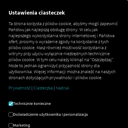
MARKETPLACE
PRZEGLĄD
Ustawienia ciasteczek
Ta strona korzysta z plików cookie, abyśmy mogli zapewnić
Państwu jak najlepszą obsługę strony. W celu jak
Marketplace
Connectors
Co3 Connect
How to
najlepszego wykorzystania strony internetowej i Państwa
ofert, prosimy o wyrażenie zgody na korzystanie z tych
plików cookie. Masz również możliwość korzystania z
witryny przy użyciu wyłącznie niezbędnych technicznie
WDRAŻANIE CO3
plików cookie. W tym celu należy kliknąć na "Oszczędzaj".
Może to jednak ograniczyć przyjazność strony dla
użytkownika. Więcej informacji można znaleźć na naszych
stronach dotyczących prywatności i plików cookie.
Instrukcja krok po kroku, jak
Prywatność
|
Ciasteczka
|
Nadruk
wyposażyć swoje pojazdy RIO
połączyć.
Technicznie konieczne
Doświadczenie użytkownika i personalizacja
Marketing