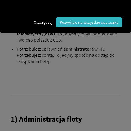
Wymagania dotyczące aktywacji
:
Potrzebujesz
konta
w RIO
i
CO3
.
Oszczędzaj
Pozwólcie na wszystkie ciasteczka
Musisz mieć
zainstalowany system(y)
telematyczny(e) w CO3
, abyśmy mogli pobrać dane
Twojego pojazdu z CO3.
Potrzebujesz uprawnień
administratora
w RIO
Potrzebujesz konta. To jedyny sposób na dostęp do
zarządzania flotą.
1) Administracja floty