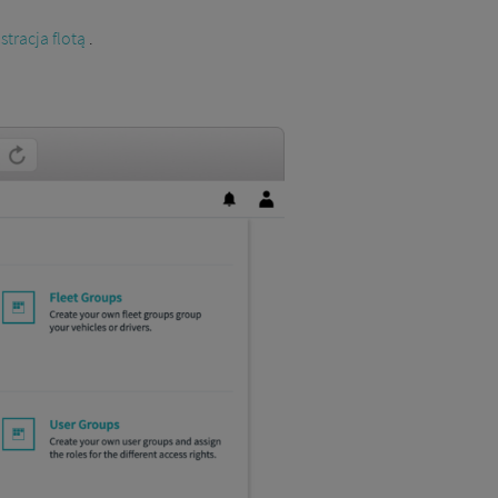
tracja flotą
.