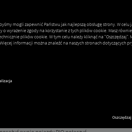
MAN DIGITALSERVICES
CONNECTORS
 abyśmy mogli zapewnić Państwu jak najlepszą obsługę strony. W celu 
my o wyrażenie zgody na korzystanie z tych plików cookie. Masz równie
echnicznie plików cookie. W tym celu należy kliknąć na "Oszczędzaj".
 Więcej informacji można znaleźć na naszych stronach dotyczących pr
ct
How to
lizacja
Oszczędzaj
wyposażyć swoje pojazdy RIO połączyć.