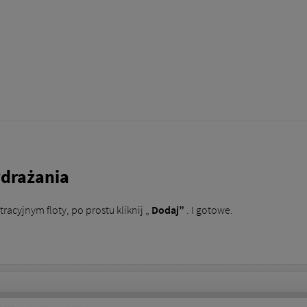
wdrażania
racyjnym floty, po prostu kliknij „
Dodaj”
. I gotowe.