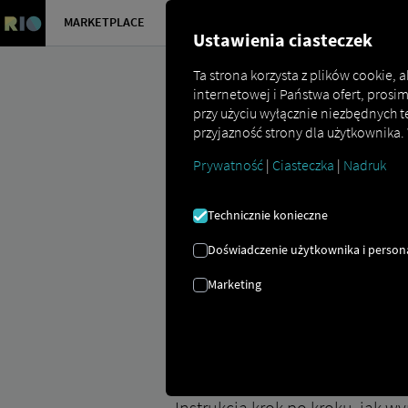
MARKETPLACE
PRZEGLĄD
Ustawienia ciasteczek
Ta strona korzysta z plików cookie,
internetowej i Państwa ofert, prosi
przy użyciu wyłącznie niezbędnych t
przyjazność strony dla użytkownika.
Prywatność
|
Ciasteczka
|
Nadruk
Marketplace
Connectors
Daf Conne
Technicznie konieczne
Doświadczenie użytkownika i persona
Marketing
Wdrażanie DAF
Instrukcja krok po kroku, jak 