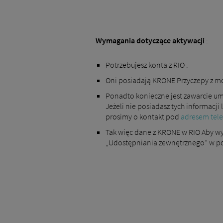
Wymagania dotyczące aktywacji
:
Potrzebujesz konta z RIO .
Oni posiadają KRONE Przyczepy z m
Ponadto konieczne jest zawarcie u
Jeżeli nie posiadasz tych informacj
prosimy o kontakt pod
adresem tel
Tak więc dane z KRONE w RIO Aby wy
„Udostępniania zewnętrznego” w po