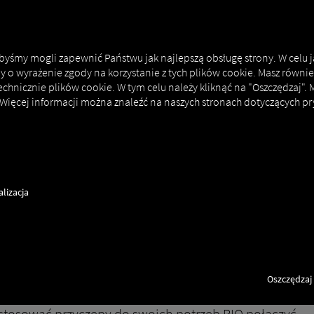
MAN DIGITALSERVICES
CONNECTORS
 abyśmy mogli zapewnić Państwu jak najlepszą obsługę strony. W celu 
my o wyrażenie zgody na korzystanie z tych plików cookie. Masz równie
echnicznie plików cookie. W tym celu należy kliknąć na "Oszczędzaj".
 Więcej informacji można znaleźć na naszych stronach dotyczących pr
nnect
How to
lizacja
elematyki
Oszczędzaj
dostosować przyczepy do swoich potrzeb RIO połączyć.