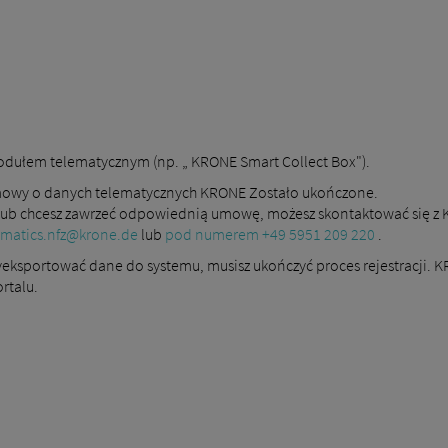
odułem telematycznym (np. „ KRONE Smart Collect Box").
mowy o danych telematycznych KRONE Zostało ukończone.
i lub chcesz zawrzeć odpowiednią umowę, możesz skontaktować się z 
ematics.nfz@krone.de
lub
pod numerem +49 5951 209 220
.
eksportować dane do systemu, musisz ukończyć proces rejestracji. K
rtalu.