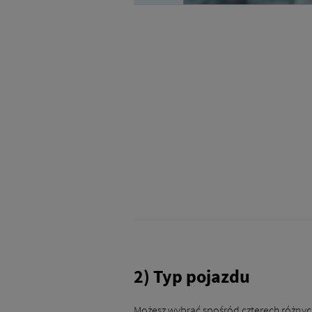
2) Typ pojazdu
Możesz wybrać spośród czterech różnyc