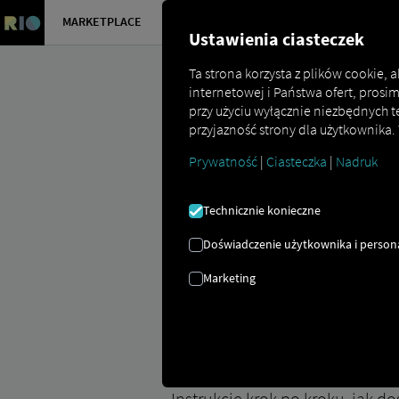
MARKETPLACE
PRZEGLĄD
Ustawienia ciasteczek
Ta strona korzysta z plików cookie,
internetowej i Państwa ofert, prosi
przy użyciu wyłącznie niezbędnych t
przyjazność strony dla użytkownika.
Prywatność
|
Ciasteczka
|
Nadruk
Marketplace
Connectors
Krone Co
Technicznie konieczne
Doświadczenie użytkownika i persona
Marketing
KRONE Wdrażanie t
Instrukcje krok po kroku, jak 