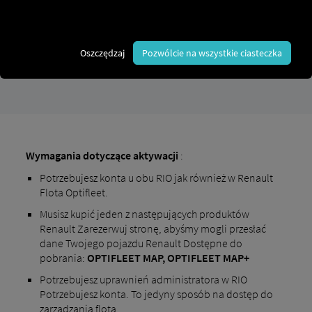
Instrukcja krok po kroku, jak
wyposażyć swoje pojazdy RIO
Oszczędzaj
Pozwólcie na wszystkie ciasteczka
połączyć.
Wymagania dotyczące aktywacji
:
Potrzebujesz konta u obu RIO jak również w Renault
Flota Optifleet.
Musisz kupić jeden z następujących produktów
Renault Zarezerwuj stronę, abyśmy mogli przesłać
dane Twojego pojazdu Renault Dostępne do
pobrania:
OPTIFLEET MAP, OPTIFLEET MAP+
Potrzebujesz uprawnień administratora w RIO
Potrzebujesz konta. To jedyny sposób na dostęp do
zarządzania flotą.