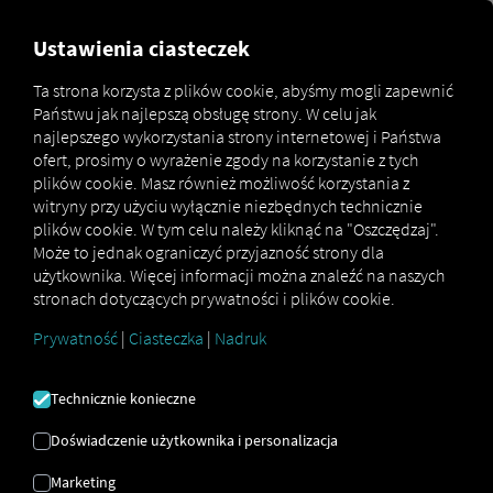
MARKETPLACE
PRZEGLĄD
Ustawienia ciasteczek
Ta strona korzysta z plików cookie, abyśmy mogli zapewnić
Państwu jak najlepszą obsługę strony. W celu jak
Marketplace
Connectors
Renault Connect
How to
najlepszego wykorzystania strony internetowej i Państwa
ofert, prosimy o wyrażenie zgody na korzystanie z tych
plików cookie. Masz również możliwość korzystania z
witryny przy użyciu wyłącznie niezbędnych technicznie
RENAULT
plików cookie. W tym celu należy kliknąć na "Oszczędzaj".
Może to jednak ograniczyć przyjazność strony dla
użytkownika. Więcej informacji można znaleźć na naszych
PROCES
stronach dotyczących prywatności i plików cookie.
WDRAŻANIA DO
Prywatność
|
Ciasteczka
|
Nadruk
FIRMY NOWEGO
Technicznie konieczne
PRACOWNIKA
Doświadczenie użytkownika i personalizacja
Marketing