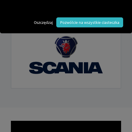
wyposażyć swoje pojazdy w RIO
połączyć.
Oszczędzaj
Pozwólcie na wszystkie ciasteczka