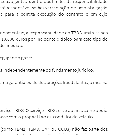
 seus agentes, dentro dos limites da responsabilidade
será responsável se houver violação de uma obrigação
iais para a correta execução do contrato e em cujo
undamentais, a responsabilidade da TBDS limita-se aos
0.000 euros por incidente é típico para este tipo de
 de imediato.
egligência grave.
uída independentemente do fundamento jurídico.
uma garantia ou de declarações fraudulentas, a mesma
 serviço TBDS. O serviço TBDS serve apenas como apoio
ece com o proprietário ou condutor do veículo.
os (como TBM2, TBM3, CM4 ou OCU3) não faz parte dos