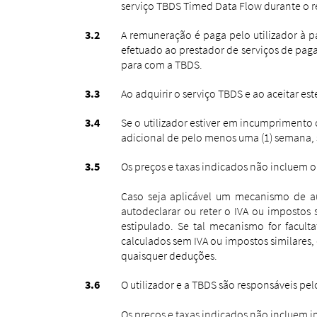
serviço TBDS Timed Data Flow durante o r
A remuneração é paga pelo utilizador à 
efetuado ao prestador de serviços de pa
para com a TBDS.
Ao adquirir o serviço TBDS e ao aceitar es
Se o utilizador estiver em incumpriment
adicional de pelo menos uma (1) semana, 
Os preços e taxas indicados não incluem o
Caso seja aplicável um mecanismo de au
autodeclarar ou reter o IVA ou impostos 
estipulado. Se tal mecanismo for facul
calculados sem IVA ou impostos similares
quaisquer deduções.
O utilizador e a TBDS são responsáveis ​​
Os preços e taxas indicados não incluem im