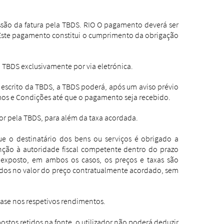
ssão da fatura pela TBDS. RIO O pagamento deverá ser
 Este pagamento constitui o cumprimento da obrigação
a TBDS exclusivamente por via eletrónica.
escrito da TBDS, a TBDS poderá, após um aviso prévio
mos e Condições até que o pagamento seja recebido.
dor pela TBDS, para além da taxa acordada.
e o destinatário dos bens ou serviços é obrigado a
tenção à autoridade fiscal competente dentro do prazo
 exposto, em ambos os casos, os preços e taxas são
uados no valor do preço contratualmente acordado, sem
base nos respetivos rendimentos.
postos retidos na fonte, o utilizador não poderá deduzir