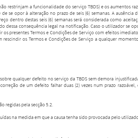
não restrinjam a funcionalidade do serviço TBDS)
e os aumentos razo
de de se opor à alteração no prazo de seis (6) semanas. A ausência 
reço dentro destas seis (6) semanas será considerada como aceita
ado dessa consequência legal na notificação. Caso o utilizador se 
ndir os presentes Termos e Condições de Serviço com efeitos imedia
m rescindir os Termos e Condições de Serviço a qualquer momento,
S sobre qualquer defeito no serviço da TBDS sem demora injustificada
orreção de um defeito falhar duas (2) vezes num prazo razoável, o 
ão regidas pela secção 5.2.
luídas na medida em que a causa tenha sido provocada pelo utilizado