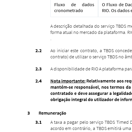
Fluxo de dados
O Fluxo de Dad
cronometrado
RIO. Os dados e
A descrição detalhada do serviço TBDS me
forma atual no mercado da plataforma. RI
.
Ao iniciar este contrato, a TBDS concede 
contrato) de utilizar o serviço TBDS no âmb
A disponibilidade de RIO A plataforma pa
Nota importante:
Relativamente aos requ
mantém-se responsável, nos termos da 
contratado e deve assegurar a legalidade
obrigação integral do utilizador de info
Remuneração
A taxa a pagar pelo serviço TBDS Timed 
acordo em contrário, a TBDS emitirá uma f