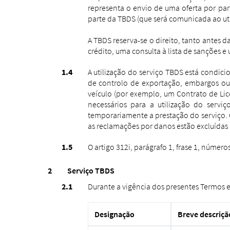
representa o envio de uma oferta por par
parte da TBDS (que será comunicada ao uti
A TBDS reserva-se o direito, tanto antes 
crédito, uma consulta à lista de sanções e 
A utilização do serviço TBDS está condic
de controlo de exportação, embargos ou o
veículo (por exemplo, um Contrato de Lice
necessários para a utilização do serv
temporariamente a prestação do serviço. 
as reclamações por danos estão excluídas 
O artigo 312i, parágrafo 1, frase 1, númer
Serviço TBDS
Durante a vigência dos presentes Termos e 
Designação
Breve descriçã