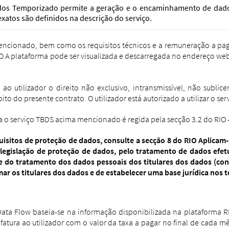
os Temporizado permite a geração e o encaminhamento de dados 
xatos são definidos na descrição do serviço.
ncionado, bem como os requisitos técnicos e a remuneração a pagar
O A plataforma pode ser visualizada e descarregada no endereço we
ao utilizador o direito não exclusivo, intransmissível, não sublic
ito do presente contrato. O utilizador está autorizado a utilizar o se
ra o serviço TBDS acima mencionado é regida pela secção 3.2 do RIO
isitos de proteção de dados, consulte a secção 8 do RIO Aplicam-
legislação de proteção de dados, pelo tratamento de dados ef
 do tratamento dos dados pessoais dos titulares dos dados (condut
rmar os titulares dos dados e de estabelecer uma base jurídica nos 
Data Flow baseia-se na informação disponibilizada na plataforma 
atura ao utilizador com o valor da taxa a pagar no final de cada m