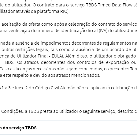
te do utilizador. O contrato para o serviço TBDS Timed Data Flow 
lizador através da plataforma RIO).
da aceitação da oferta como após a celebração do contrato do serviç
uma verificação do número de identificação fiscal (IVA) do utilizador 
ionada à ausência de impedimentos decorrentes de regulamentos nac
utras restrições legais, tais como a ausência de um acordo de uti
nça de Utilizador Final - EULA).
Além disso, o utilizador é obrigad
iço TBDS. Os atrasos decorrentes dos controlos de exportação 
Caso as licenças necessárias não sejam concedidas, os presentes Te
a este respeito e devido aos atrasos mencionados.
os 1 a 3 e frase 2 do Código Civil Alemão não se aplicam à celebração
Condições, a TBDS presta ao utilizador o seguinte serviço, descrito 
o do serviço TBDS