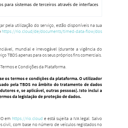
para sistemas de terceiros através de interfaces
 pela utilização do serviço, estão disponíveis na sua
b
https://rio.cloud/de/documents/timed-data-flow/dos
enciável, mundial e irrevogável (durante a vigência do
rviço TBDS apenas para os seus próprios fins comerciais.
 -Termos e Condições da Plataforma.
se os termos e condições da plataforma. O utilizador
etuado pela TBDS no âmbito do tratamento de dados
ores e, se aplicável, outras pessoas). Isto inclui a
termos da legislação de proteção de dados.
RIO em
https://rio.cloud
e está sujeita a IVA legal.
Salvo
ês civil, com base no número de veículos registados no