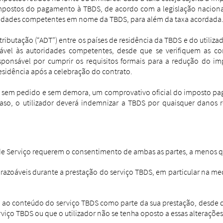
mpostos do pagamento à TBDS, de acordo com a legislação nacional 
ridades competentes em nome da TBDS, para além da taxa acordada
 tributação (“ADT”) entre os países de residência da TBDS e do util
cável às autoridades competentes, desde que se verifiquem as c
esponsável por cumprir os requisitos formais para a redução do im
residência após a celebração do contrato.
S, sem pedido e sem demora, um comprovativo oficial do imposto p
raso, o utilizador deverá indemnizar a TBDS por quaisquer danos 
de Serviço requerem o consentimento de ambas as partes, a menos qu
 razoáveis ​​durante a prestação do serviço TBDS, em particular na m
 ao conteúdo do serviço TBDS como parte da sua prestação, desde q
erviço TBDS ou que o utilizador não se tenha oposto a essas alteraçõ