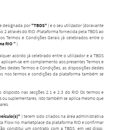
te designada por
"TBDS"
) e o seu utilizador (doravante
ão 2 através do RIO -Plataforma fornecida pela TBDS ao
aos Termos e Condições Gerais já celebrados entre o
ma RIO ”
).
lquer acordo já celebrado entre o utilizador e a TBDS
RIO aplicam-se em complemento aos presentes Termos e
es destes Termos e Condições, as disposições destes
os nos termos e condições da plataforma também se
 disposto nas secções 2.1 e 2.3 do RIO Os termos e
tes ou suplementares. Isto também se aplica mesmo que
ares.
veículo(s)"
) terem sido criados na área administrativa
ata Flow no marketplace da plataforma RIO e confirmar
o constitui um contrato com a TBDS; em vez disso,