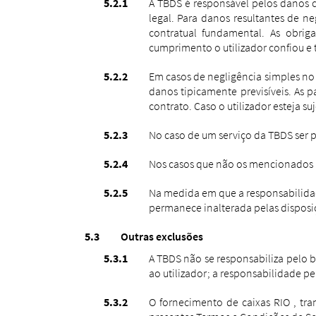
A TBDS é responsável pelos danos c
legal.
Para danos resultantes de ne
contratual fundamental. As obrig
cumprimento o utilizador confiou e t
Em casos de negligência simples no 
danos tipicamente previsíveis. As 
contrato. Caso o utilizador esteja s
No caso de um serviço da TBDS ser p
Nos casos que não os mencionados n
Na medida em que a responsabilidad
permanece inalterada pelas disposi
Outras exclusões
A TBDS não se responsabiliza pelo b
ao utilizador; a responsabilidade 
O fornecimento de caixas RIO , tr