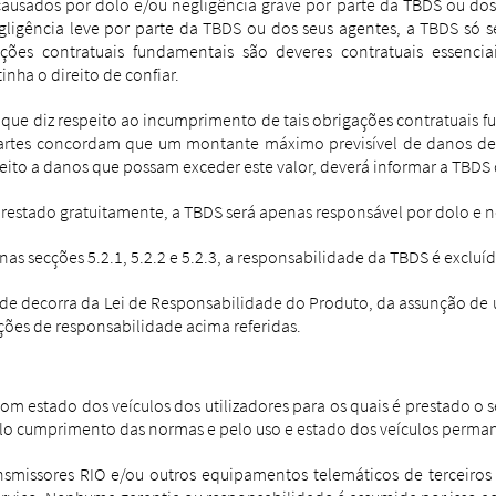
ausados ​​por dolo e/ou negligência grave por parte da TBDS ou dos
gligência leve por parte da TBDS ou dos seus agentes, a TBDS só 
ações contratuais fundamentais são deveres contratuais essenc
inha o direito de confiar.
que diz respeito ao incumprimento de tais obrigações contratuais f
partes concordam que um montante máximo previsível de danos de 1
ujeito a danos que possam exceder este valor, deverá informar a TBDS
restado gratuitamente, a TBDS será apenas responsável por dolo e n
as secções 5.2.1, 5.2.2 e 5.2.3, a responsabilidade da TBDS é excl
e decorra da Lei de Responsabilidade do Produto, da assunção de 
ções de responsabilidade acima referidas.
om estado dos veículos dos utilizadores para os quais é prestado o
pelo cumprimento das normas e pelo uso e estado dos veículos perman
ansmissores RIO e/ou outros equipamentos telemáticos de terceir