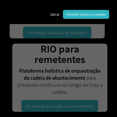
Gestão completa de frotas e
transportes
com
comunicação eficiente
Salvar
Permitir todos os cookies
entre motoristas e encomendas.
Em relação à solução de operador
RIO para
remetentes
Plataforma holística de orquestração
da cadeia de abastecimento
para
processos contínuos ao longo de toda a
cadeia.
Em relação à solução para o remetente