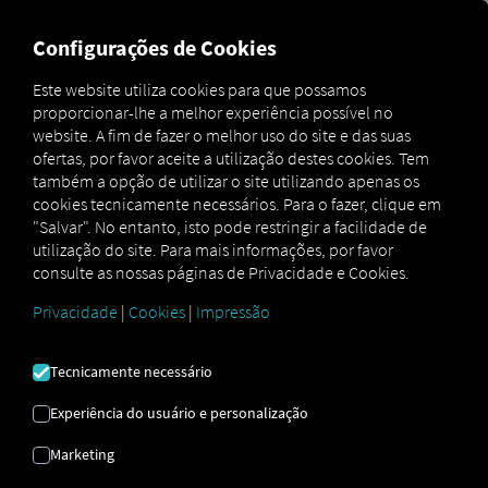
FOR CARRIERS
FOR SHIPPERS
FOR BUSINESS PART
Configurações de Cookies
Você quer RIO Quer experimentar? Clique aqui para
Este website utiliza cookies para que possamos
aceder à demonstração.
proporcionar-lhe a melhor experiência possível no
website. A fim de fazer o melhor uso do site e das suas
ofertas, por favor aceite a utilização destes cookies. Tem
também a opção de utilizar o site utilizando apenas os
Estamos a digitalizar a
cookies tecnicamente necessários. Para o fazer, clique em
"Salvar". No entanto, isto pode restringir a facilidade de
cadeia de
utilização do site. Para mais informações, por favor
consulte as nossas páginas de Privacidade e Cookies.
abastecimento.
Privacidade
|
Cookies
|
Impressão
para
Gestores De Fro
|
Tecnicamente necessário
RIO para
Experiência do usuário e personalização
transportadoras
Marketing