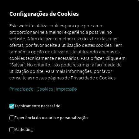
MARKETPLACE
VISÃO GER
Configurações de Cookies
Este website utiliza cookies para que possamos
proporcionar-lhe a melhor experiência possível no
Marketplace
Connectors
CO2OPT Connect
website. A fim de fazer o melhor uso do site e das suas
ofertas, por favor aceite a utilização destes cookies. Tem
também a opção de utilizar o site utilizando apenas os
cookies tecnicamente necessários. Para o fazer, clique em
"Salvar". No entanto, isto pode restringir a facilidade de
CO2OPT CONNECT
utilização do site. Para mais informações, por favor
consulte as nossas páginas de Privacidade e Cookies.
Privacidade
|
Cookies
|
Impressão
Integração de um fornecedor externo
Já utiliza os serviços da
CO2OPT GmbH
?
Tecnicamente necessário
Depois, pode
expandir este serviço com
dados dos nossos serviços
. Tudo o que
Experiência do usuário e personalização
precisa é de ter acesso à
plataforma RIO
e
Marketing
uma conta na
CO2OPT GmbH
.