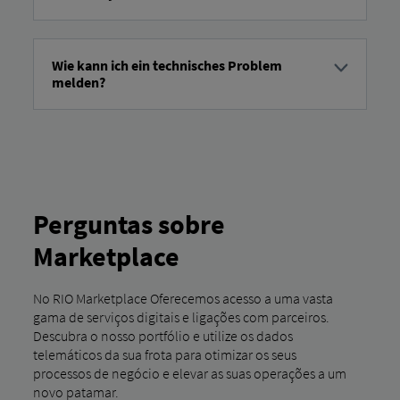
Sim, geralmente é possível. Pode encontrar uma lista dos
nossos parceiros externos e as respetivas instruções de
ligação
aqui
.
Wie kann ich ein technisches Problem
melden?
Pode encontrar o formulário de contacto para suporte
técnico
aqui.
Veja a seguir os passos para o preencher:
Escolha a saudação.
Introduza os seus dados pessoais: nome, apelido,
empresa, endereço de e-mail e número de telefone.
Perguntas sobre
Em
"Motivo do seu pedido",
selecione
"Problema
técnico"
.
Marketplace
Se aplicável, introduza o VIN (Número de Identificação
do Veículo).
No RIO Marketplace Oferecemos acesso a uma vasta
Descreva o seu problema técnico no campo da
gama de serviços digitais e ligações com parceiros.
mensagem.
Descubra o nosso portfólio e utilize os dados
Por favor, aceite a política de privacidade.
telemáticos da sua frota para otimizar os seus
Clique em "Submeter".
processos de negócio e elevar as suas operações a um
novo patamar.