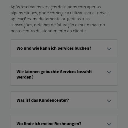
Após reservar os serviços desejados com apenas
alguns cliques, pode começar a utilizar as suas novas
aplicações imediatamente ou gerir as suas
subscrições, detalhes de faturação e muito mais no
nosso centro de atendimento ao cliente.
Wo und wie kann ich Services buchen?
Em nosso Marketplace Pode aceder aos serviços 24 horas
por dia, 7 dias por semana. RIO , MAN DigitalServices e
outros parceiros para ativos individuais ou múltiplos da sua
Wie können gebuchte Services bezahlt
frota. Aí, também pode encontrar informações
werden?
transparentes antecipadamente sobre o âmbito dos
serviços e os custos de cada serviço.
Para reservar um serviço digital, precisa de um cartão de
crédito válido ou de um IBAN para débito direto SEPA. A
cobrança é feita com base na utilização. Enviaremos uma
Was ist das Kundencenter?
fatura no início de cada mês referente a toda a utilização
do serviço no mês anterior.
Na central de clientes, encontrará uma visão geral das suas
reservas, o seu histórico de atividades, detalhes de
faturação, ligações com parceiros e dados da empresa.
Wo finde ich meine Rechnungen?