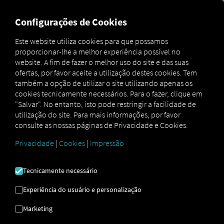
FOR CARRIERS
FOR SHIPPERS
FOR BUSINESS PART
Configurações de Cookies
Este website utiliza cookies para que possamos
proporcionar-lhe a melhor experiência possível no
PERGUNTAS
website. A fim de fazer o melhor uso do site e das suas
ofertas, por favor aceite a utilização destes cookies. Tem
FREQUENTES
também a opção de utilizar o site utilizando apenas os
cookies tecnicamente necessários. Para o fazer, clique em
Perguntas frequentes
"Salvar". No entanto, isto pode restringir a facilidade de
utilização do site. Para mais informações, por favor
consulte as nossas páginas de Privacidade e Cookies.
Privacidade
|
Cookies
|
Impressão
Tecnicamente necessário
Experiência do usuário e personalização
Marketing