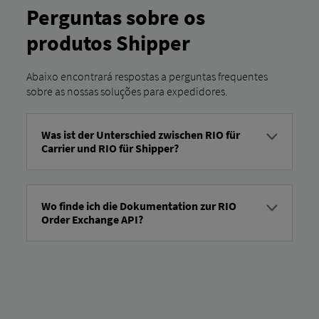
Perguntas sobre os
produtos Shipper
Abaixo encontrará respostas a perguntas frequentes
sobre as nossas soluções para expedidores.
Was ist der Unterschied zwischen RIO für
Carrier und RIO für Shipper?
RIO "for Carrier" destina-se a empresas de transporte ou
operadores de frotas e auxilia-os na gestão eficiente dos
seus veículos, motoristas e encomendas de transporte. RIO
Wo finde ich die Dokumentation zur RIO
Já o Shipper destina-se aos expedidores, ou seja, às
Order Exchange API?
empresas que enviam mercadorias, e ajuda-os a planear
as suas cadeias de abastecimento, organizar os envios e
A documentação para RIO A API de Troca de Ordens pode
obter transparência sobre os seus transportes.
ser encontrada em
https://docs.transport-order-
exchange.rio.cloud
. Aí encontrará todas as informações
relevantes, como instruções de utilização, detalhes
técnicos, exemplos e as especificações dos formatos
suportados.