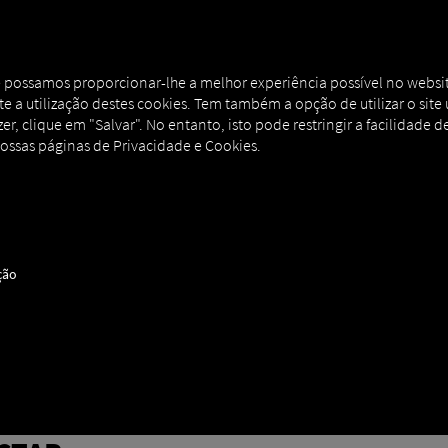
AL
MAN DIGITALSERVICES
CONNECTORS
ue possamos proporcionar-lhe a melhor experiência possível no websit
eite a utilização destes cookies. Tem também a opção de utilizar o sit
r, clique em "Salvar". No entanto, isto pode restringir a facilidade de
nossas páginas de Privacidade e Cookies.
ção