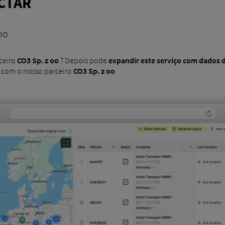
CTAR
no
ceiro
CO3 Sp. z oo
? Depois pode
expandir este serviço com dados 
 com o nosso parceiro
CO3 Sp. z oo