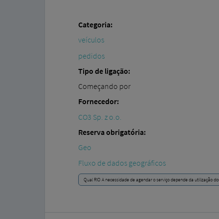
Categoria:
veículos
pedidos
Tipo de ligação:
Começando por
Fornecedor:
CO3 Sp. z o.o.
Reserva obrigatória:
Geo
Fluxo de dados geográficos
Qual RIO A necessidade de agendar o serviço depende da utilização do