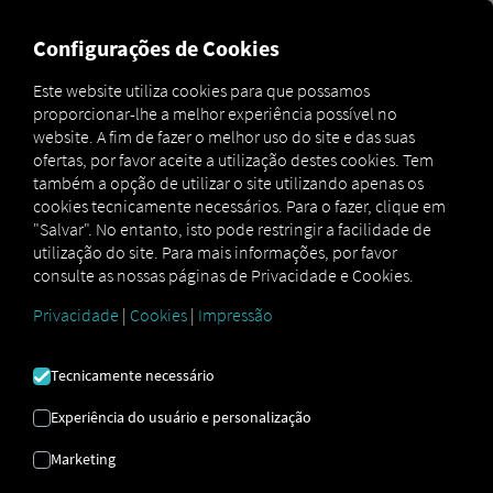
MARKETPLACE
VISÃO GER
Configurações de Cookies
Este website utiliza cookies para que possamos
proporcionar-lhe a melhor experiência possível no
Marketplace
Connectors
Idem Connect
How to
website. A fim de fazer o melhor uso do site e das suas
ofertas, por favor aceite a utilização destes cookies. Tem
também a opção de utilizar o site utilizando apenas os
cookies tecnicamente necessários. Para o fazer, clique em
IDEM
"Salvar". No entanto, isto pode restringir a facilidade de
utilização do site. Para mais informações, por favor
consulte as nossas páginas de Privacidade e Cookies.
INTEGRAÇÃO
Privacidade
|
Cookies
|
Impressão
Instruções passo a passo para
Tecnicamente necessário
personalizar os seus reboques com
Experiência do usuário e personalização
RIO conectar.
Marketing