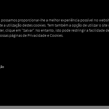
AL
MAN DIGITALSERVICES
CONNECTORS
ue possamos proporcionar-lhe a melhor experiência possível no websit
eite a utilização destes cookies. Tem também a opção de utilizar o sit
r, clique em "Salvar". No entanto, isto pode restringir a facilidade de
nossas páginas de Privacidade e Cookies.
ção