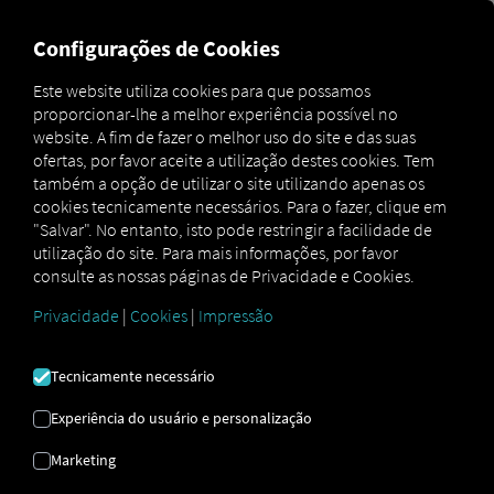
MARKETPLACE
VISÃO GER
Configurações de Cookies
Este website utiliza cookies para que possamos
proporcionar-lhe a melhor experiência possível no
Marketplace
Connectors
Renault Connect
website. A fim de fazer o melhor uso do site e das suas
ofertas, por favor aceite a utilização destes cookies. Tem
também a opção de utilizar o site utilizando apenas os
cookies tecnicamente necessários. Para o fazer, clique em
"Salvar". No entanto, isto pode restringir a facilidade de
RENAULT CONECTAR
utilização do site. Para mais informações, por favor
consulte as nossas páginas de Privacidade e Cookies.
Privacidade
|
Cookies
|
Impressão
Integração de um fornecedor externo
Tem veículos
Renault
na sua frota? De
Tecnicamente necessário
seguida, ligue-os diretamente à
plataforma RIO
e visualize as suas
Experiência do usuário e personalização
localizações no
mapa RIO
. Tudo o que
Marketing
precisa é de uma conta
RIO
e, pelo menos,
de um veículo compatível
.