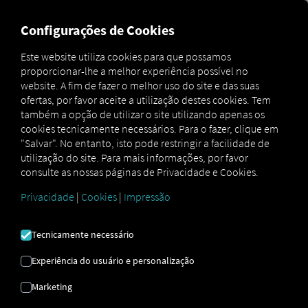
MARKETPLACE
VISÃO GER
Configurações de Cookies
Este website utiliza cookies para que possamos
proporcionar-lhe a melhor experiência possível no
Schmitz Cargobull
How
website. A fim de fazer o melhor uso do site e das suas
Marketplace
Connectors
Connect
to
ofertas, por favor aceite a utilização destes cookies. Tem
também a opção de utilizar o site utilizando apenas os
cookies tecnicamente necessários. Para o fazer, clique em
"Salvar". No entanto, isto pode restringir a facilidade de
SCHMITZ CARGOBULL
utilização do site. Para mais informações, por favor
consulte as nossas páginas de Privacidade e Cookies.
INTEGRAÇÃO
Privacidade
|
Cookies
|
Impressão
Instruções passo a passo para
Tecnicamente necessário
personalizar os seus reboques com
Experiência do usuário e personalização
RIO conectar.
Marketing