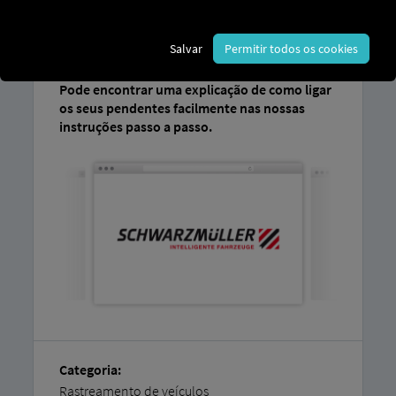
precisa é de uma conta
RIO
e de, pelo menos,
um reboque compatível
que já esteja ativo
com o sistema de telemática inteligente SWIT
Salvar
Permitir todos os cookies
Schwarzmüller .
Pode encontrar uma explicação de como ligar
os seus pendentes facilmente nas nossas
instruções passo a passo.
Categoria:
Rastreamento de veículos