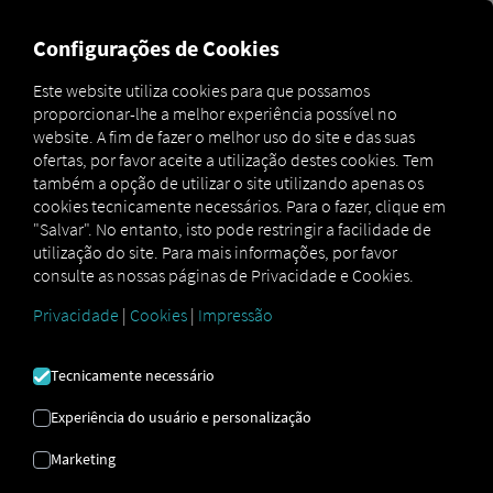
MARKETPLACE
VISÃO GER
Configurações de Cookies
Este website utiliza cookies para que possamos
proporcionar-lhe a melhor experiência possível no
Marketplace
Connectors
Schwarzmüller Connect
website. A fim de fazer o melhor uso do site e das suas
ofertas, por favor aceite a utilização destes cookies. Tem
também a opção de utilizar o site utilizando apenas os
cookies tecnicamente necessários. Para o fazer, clique em
"Salvar". No entanto, isto pode restringir a facilidade de
SCHWARZMÜLLER
utilização do site. Para mais informações, por favor
consulte as nossas páginas de Privacidade e Cookies.
CONECTAR
Privacidade
|
Cookies
|
Impressão
Integração de um fornecedor externo
Tecnicamente necessário
Possui reboques do nosso parceiro
Experiência do usuário e personalização
Schwarzmüller
na sua frota? Assim, ligue-os
diretamente à
plataforma RIO
e visualize as
Marketing
suas localizações no
mapa RIO
. Tudo o que