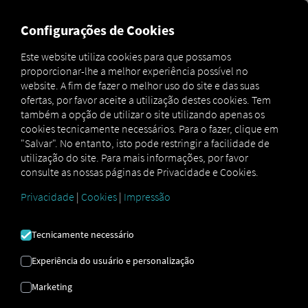
MARKETPLACE
VISÃO GER
Configurações de Cookies
Este website utiliza cookies para que possamos
proporcionar-lhe a melhor experiência possível no
Marketplace
Connectors
tacholog² Connect
website. A fim de fazer o melhor uso do site e das suas
ofertas, por favor aceite a utilização destes cookies. Tem
também a opção de utilizar o site utilizando apenas os
cookies tecnicamente necessários. Para o fazer, clique em
"Salvar". No entanto, isto pode restringir a facilidade de
TACHOLOG² LIGAR
utilização do site. Para mais informações, por favor
consulte as nossas páginas de Privacidade e Cookies.
Privacidade
|
Cookies
|
Impressão
Integração de um fornecedor externo
2
Já utiliza o produto
Tacholog
da
Tecnicamente necessário
TachoEASY AG
? Depois pode
expandir
este serviço com dados dos nossos
Experiência do usuário e personalização
serviços
. Tudo o que precisa é de ter
Marketing
acesso à
plataforma RIO
e uma conta na
TachoEASY AG
.