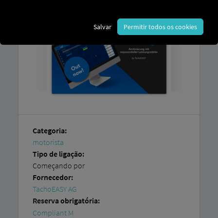
Salvar
Permitir todos os cookies
Categoria:
motorista
Tipo de ligação:
Começando por
Fornecedor:
TachoEASY AG
Reserva obrigatória:
Compliant M