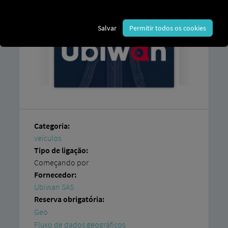
Salvar
Permitir todos os cookies
Categoria:
veículos
Tipo de ligação:
Começando por
Fornecedor:
Ubiwan SAS
Reserva obrigatória:
Geo
Fluxo de dados geográficos