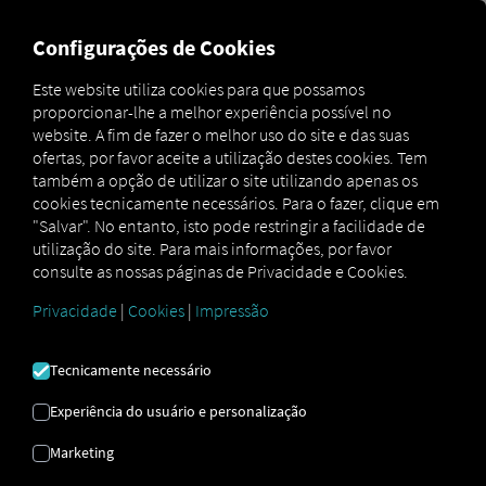
MARKETPLACE
VISÃO GER
Configurações de Cookies
Este website utiliza cookies para que possamos
proporcionar-lhe a melhor experiência possível no
Marketplace
Connectors
Ubiwan Connect
website. A fim de fazer o melhor uso do site e das suas
ofertas, por favor aceite a utilização destes cookies. Tem
também a opção de utilizar o site utilizando apenas os
cookies tecnicamente necessários. Para o fazer, clique em
"Salvar". No entanto, isto pode restringir a facilidade de
UBISOFT CONNECT
utilização do site. Para mais informações, por favor
consulte as nossas páginas de Privacidade e Cookies.
Privacidade
|
Cookies
|
Impressão
Integração de um fornecedor externo
Já utiliza os serviços da
Ubiwan SAS
?
Tecnicamente necessário
Depois pode
expandir este serviço com
dados dos nossos serviços
. Tudo o que
Experiência do usuário e personalização
precisa é de ter acesso à
plataforma RIO
e
Marketing
uma conta na
Ubiwan SAS
.