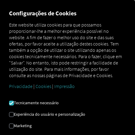
MARKETPLACE
VISÃO GER
Configurações de Cookies
Este website utiliza cookies para que possamos
proporcionar-lhe a melhor experiência possível no
Marketplace
Connectors
Volvo Connect
How to
website. A fim de fazer o melhor uso do site e das suas
ofertas, por favor aceite a utilização destes cookies. Tem
também a opção de utilizar o site utilizando apenas os
cookies tecnicamente necessários. Para o fazer, clique em
VOLVO
"Salvar". No entanto, isto pode restringir a facilidade de
utilização do site. Para mais informações, por favor
consulte as nossas páginas de Privacidade e Cookies.
INTEGRAÇÃO
Privacidade
|
Cookies
|
Impressão
Instruções passo a passo para
Tecnicamente necessário
equipar os seus veículos com RIO
Experiência do usuário e personalização
conectar.
Marketing