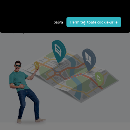
indiferent de producător sau de tipul de vehicul.
Pe această pagină veți învăța cum să vă echipați
întreaga flotă cu RIO
Digitalizați, conectați în rețea
Salva
Permiteți toate cookie-urile
și
controlați eficient
– ​​de la integrarea datelor la
aplicația mobilă.