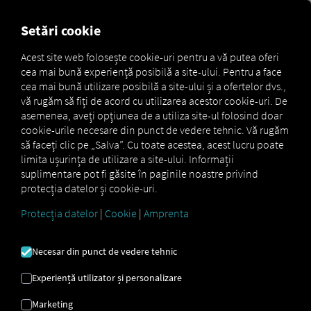
FOR CARRIERS
FOR SHIPPERS
FOR BUSINESS PART
Setări cookie
Acest site web folosește cookie-uri pentru a vă putea oferi
cea mai bună experiență posibilă a site-ului. Pentru a face
TELEMATICĂ
cea mai bună utilizare posibilă a site-ului și a ofertelor dvs.,
vă rugăm să fiți de acord cu utilizarea acestor cookie-uri. De
PENTRU ÎNTREAGA
asemenea, aveți opțiunea de a utiliza site-ul folosind doar
cookie-urile necesare din punct de vedere tehnic. Vă rugăm
FLOTĂ
să faceți clic pe „Salva”. Cu toate acestea, acest lucru poate
limita ușurința de utilizare a site-ului. Informații
suplimentare pot fi găsite în paginile noastre privind
protecția datelor și cookie-uri.
Toate vehiculele, datele și
Protecția datelor
|
Cookie
|
Amprenta
procesele – de la toți producătorii –
pe o singură platformă.
Necesar din punct de vedere tehnic
RIO
oferă o
platformă telematică
care poate face
Experiență utilizator și personalizare
mai mult: combină
urmărirea, întreținerea,
siguranța
și
planificarea
într-un singur sistem –
Marketing