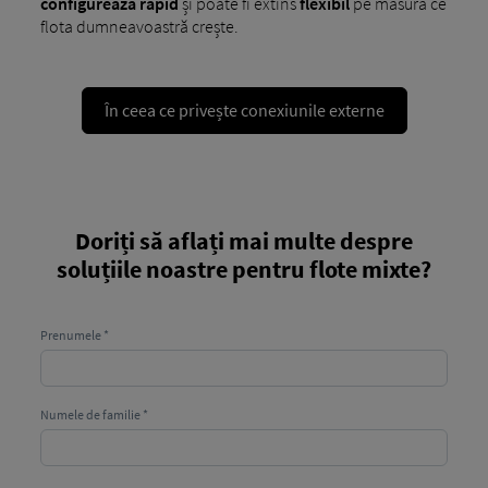
configurează rapid
și poate fi extins
flexibil
pe măsură ce
flota dumneavoastră crește.
În ceea ce privește conexiunile externe
Doriți să aflați mai multe despre
soluțiile noastre pentru flote mixte?