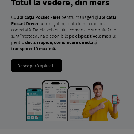
Totul la vedere, din mers
Cu
aplicația Pocket Fleet
pentru manageri și
aplicația
Pocket Driver
pentru șoferi, toată lumea rămâne
conectată. Datele vehiculului, comenzile și notificările
sunt întotdeauna disponibile
pe dispozitivele mobile
–
pentru
decizii rapide, comunicare directă
și
transparență maximă.
Descoperă aplicații