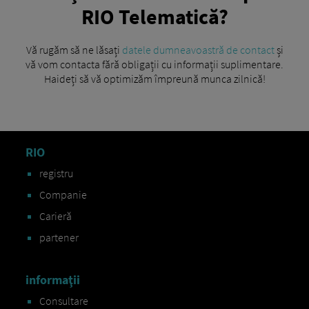
RIO Telematică?
Vă rugăm să ne lăsați
datele dumneavoastră de contact
și
vă vom contacta fără obligații cu informații suplimentare.
Haideți să vă optimizăm împreună munca zilnică!
RIO
registru
Companie
Carieră
partener
informaţii
Consultare