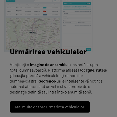
Urmărirea vehiculelor
Mențineți o
imagine de ansamblu
constantă asupra
flotei dumneavoastră. Platforma afișează
locațiile, rutele
și locația
precisă a vehiculelor și remorcilor
dumneavoastră.
Geofence-urile
inteligente vă notifică
automat atunci când un vehicul se apropie de o
destinație definită sau intră într-o anumită zonă.
Mai multe despre urmărirea vehiculelor