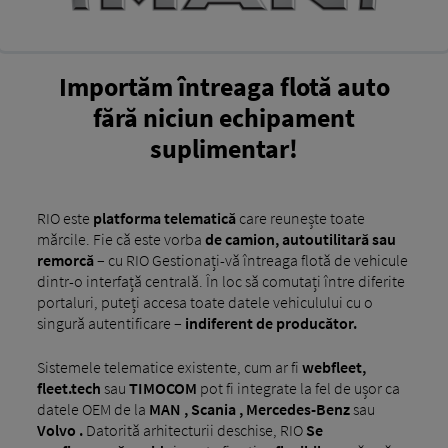
Importăm întreaga flotă auto
fără niciun echipament
suplimentar!
RIO este
platforma telematică
care reunește toate
mărcile. Fie că este vorba
de camion, autoutilitară sau
remorcă
– cu RIO Gestionați-vă întreaga flotă de vehicule
dintr-o interfață centrală. În loc să comutați între diferite
portaluri, puteți accesa toate datele vehiculului cu o
singură autentificare –
indiferent de producător.
Sistemele telematice existente, cum ar fi
webfleet,
fleet.tech
sau
TIMOCOM
pot fi integrate la fel de ușor ca
datele OEM de la
MAN , Scania , Mercedes-Benz
sau
Volvo .
Datorită arhitecturii deschise, RIO
Se