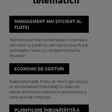
MANAGEMENT MAI EFICIENT AL
FLOTEI
Telematica permite monitorizarea în timp real a
vehiculelor și a șoferilor, permițând o planificare
optimizată a rutelor și o utilizare mai bună a
resurselor.
ECONOMII DE COSTURI
Rutele optimizate, timpul de mers în gol redus și
un comportament îmbunătățit la volan pot
reduce semnificativ costurile cu combustibilul și
cheltuielile de întreținere.
PLANIFICARE ÎMBUNĂTĂȚITĂ A