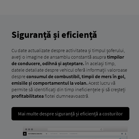
Siguranță și eficiență
Cu date actualizate despre activitatea și timpul șoferului,
aveți o imagine de ansamblu constantă asupra
timpilor
de conducere, odihnă și așteptare.
În același timp,
datele detaliate despre vehicul oferă informații valoroase
despre
consumul de combustibil, timpii de mers în gol,
emisiile și comportamentul la volan.
Acest lucru vă
permite să identificați din timp ineficiențele și să creșteți
profitabilitatea
flotei dumneavoastră.
Mai multe despre siguranță și eficiență a costurilor