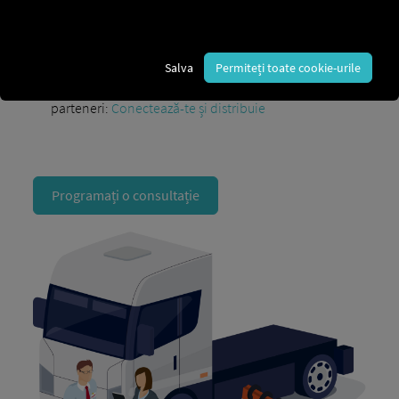
Sincronizarea vehiculului
între RIO Conturi
Acces
la toate datele relevante despre vehicule și
șoferi
Salva
Permiteți toate cookie-urile
Integrare simplă
prin intermediul RIO Rețea de
parteneri:
Conectează-te și distribuie
Programați o consultație