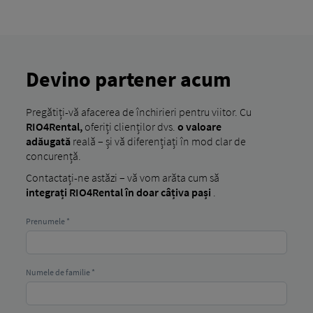
închiriere de vehicule, expeditori de mărfuri și
operatori de flote auto
– de la întreprinderi mici
la flote mari.
Devino partener acum
Pregătiți-vă afacerea de închirieri pentru viitor. Cu
RIO4Rental,
oferiți clienților dvs.
o valoare
adăugată
reală – și vă diferențiați în mod clar de
concurență.
Contactați-ne astăzi – vă vom arăta cum să
integrați RIO4Rental în doar câțiva pași
.