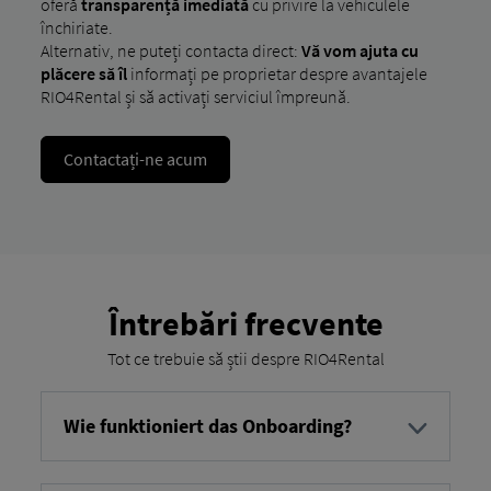
oferă
transparență imediată
cu privire la vehiculele
închiriate.
Alternativ, ne puteți contacta direct:
Vă vom ajuta cu
plăcere să îl
informați pe proprietar despre avantajele
RIO4Rental și să activați serviciul împreună.
Contactați-ne acum
Întrebări frecvente
Tot ce trebuie să știi despre RIO4Rental
Wie funktioniert das Onboarding?
Înregistrați vehicule de închiriat în RIO