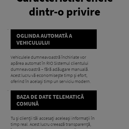
dintr-o privire
OGLINDA AUTOMATĂ A
VEHICULULUI
Vehiculele dumneavoastră închiriate vor
apărea automat în RIO Sistemul clientului
dumneavoastră – fără adăugare manuală.
Acest lucru vă economisește timp și efort,
oferind în același timp un serviciu modern.
BAZA DE DATE TELEMATICĂ
COMUNĂ
Tu și clienții tăi accesați aceleași informații în
timp real. Acest lucru creează transparență,