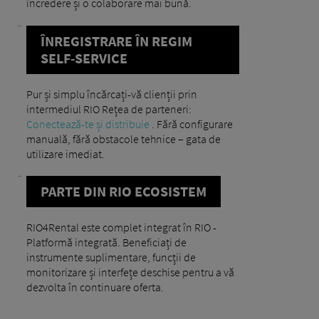
încredere și o colaborare mai bună.
ÎNREGISTRARE ÎN REGIM
SELF-SERVICE
Pur și simplu încărcați-vă clienții prin
intermediul RIO Rețea de parteneri:
Conectează-te și distribuie
. Fără configurare
manuală, fără obstacole tehnice – gata de
utilizare imediat.
PARTE DIN RIO ECOSISTEM
RIO4Rental este complet integrat în RIO -
Platformă integrată. Beneficiați de
instrumente suplimentare, funcții de
monitorizare și interfețe deschise pentru a vă
dezvolta în continuare oferta.