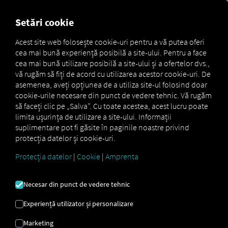
FOR CARRIERS
FOR SHIPPERS
FOR BUSINESS PART
Setări cookie
Acest site web folosește cookie-uri pentru a vă putea oferi
cea mai bună experiență posibilă a site-ului. Pentru a face
RIO 4 ÎNCHIRIERI
cea mai bună utilizare posibilă a site-ului și a ofertelor dvs.,
vă rugăm să fiți de acord cu utilizarea acestor cookie-uri. De
asemenea, aveți opțiunea de a utiliza site-ul folosind doar
Add-on-ul digital pentru afacerile
cookie-urile necesare din punct de vedere tehnic. Vă rugăm
moderne de închiriere de camioane
să faceți clic pe „Salva”. Cu toate acestea, acest lucru poate
limita ușurința de utilizare a site-ului. Informații
suplimentare pot fi găsite în paginile noastre privind
Digitalizează-ți flota de închiriere – și fă-ți clienții
protecția datelor și cookie-uri.
mai fericiți.
Ca și companie de închiriere de vehicule comerciale,
Protecția datelor
|
Cookie
|
Amprenta
știți că eficiența, transparența și experiența clienților
sunt cruciale pentru succes. Cu RIO4Rental, vă
digitalizați flota, automatizați procesele și oferiți
Necesar din punct de vedere tehnic
clienților dvs. o valoare adăugată reală - totul fără
Experiență utilizator și personalizare
eforturi administrative suplimentare.
RIO4Rental
vă permite să:
Marketing