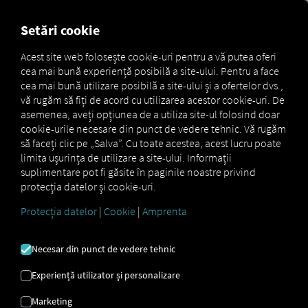
FOR CARRIERS
FOR SHIPPERS
FOR BUSINESS PART
Setări cookie
Acest site web folosește cookie-uri pentru a vă putea oferi
cea mai bună experiență posibilă a site-ului. Pentru a face
Glossar
API
cea mai bună utilizare posibilă a site-ului și a ofertelor dvs.,
vă rugăm să fiți de acord cu utilizarea acestor cookie-uri. De
asemenea, aveți opțiunea de a utiliza site-ul folosind doar
cookie-urile necesare din punct de vedere tehnic. Vă rugăm
API-UL
să faceți clic pe „Salva”. Cu toate acestea, acest lucru poate
limita ușurința de utilizare a site-ului. Informații
suplimentare pot fi găsite în paginile noastre privind
protecția datelor și cookie-uri.
O
API (Interfață de Programare a Aplicațiilor)
este o
interfață
care permite diferitelor aplicații software să
Protecția datelor
|
Cookie
|
Amprenta
comunice între ele și să facă schimb de date sau
funcții. În contextul transportului și logisticii, o API este
Necesar din punct de vedere tehnic
adesea utilizată pentru a conecta sisteme precum
Sistemele de Management al Transportului (TMS),
Experiență utilizator și personalizare
Sistemele de Management al Depozitului (WMS)
sau
soluțiile telematice
pentru a asigura un
flux de
Marketing