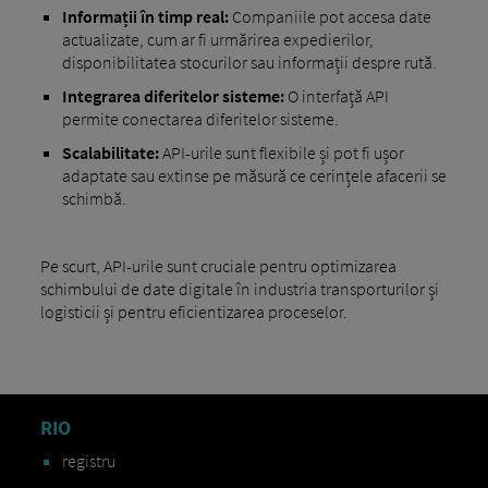
Informații în timp real:
Companiile pot accesa date
actualizate, cum ar fi urmărirea expedierilor,
disponibilitatea stocurilor sau informații despre rută.
Integrarea diferitelor sisteme:
O interfață API
permite conectarea diferitelor sisteme.
Scalabilitate:
API-urile sunt flexibile și pot fi ușor
adaptate sau extinse pe măsură ce cerințele afacerii se
schimbă.
Pe scurt, API-urile sunt cruciale pentru optimizarea
schimbului de date digitale în industria transporturilor și
logisticii și pentru eficientizarea proceselor.
RIO
registru