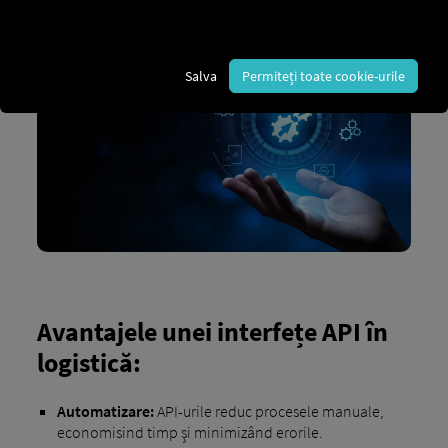
informații fluid și automatizat
.
Salva
Permiteți toate cookie-urile
Avantajele unei interfețe API în
logistică:
Automatizare:
API-urile reduc procesele manuale,
economisind timp și minimizând erorile.