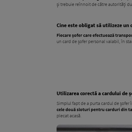
și trebuie reînnoit de către autorități 
Cine este obligat să utilizeze un 
Fiecare șofer care efectuează transpor
un card de șofer personal valabil, în st
Utilizarea corectă a cardului de șo
Simplul fapt de a purta cardul de șofer î
cele două sloturi pentru carduri din tah
plecat acasă.