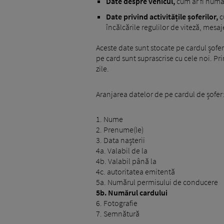
Date despre vehicul,
cum ar fi număr
Date privind activitățile șoferilor,
c
încălcările regulilor de viteză, mesaje
Aceste date sunt stocate pe cardul șofe
pe card sunt suprascrise cu cele noi. Pri
zile.
Aranjarea datelor de pe cardul de șofer
1. Nume
2. Prenume(le)
3. Data nașterii
4a. Valabil de la
4b. Valabil până la
4c. autoritatea emitentă
5a. Numărul permisului de conducere
5b. Numărul cardului
6. Fotografie
7. Semnătură