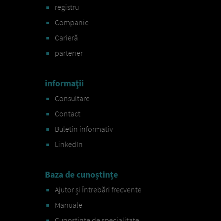
registru
Companie
Carieră
partener
informaţii
Consultare
Contact
Buletin informativ
LinkedIn
Baza de cunoștințe
Ajutor și Întrebări frecvente
Manuale
Cunoștințe de specialitate