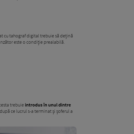
 cu tahograf digital trebuie să dețină
nzător este o condiție prealabilă.
acesta trebuie
introdus în unul dintre
după ce lucrul s-a terminat și șoferul a