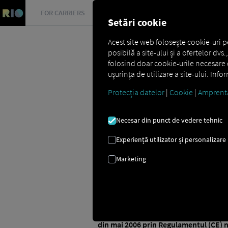
FOR CARRIERS
FOR SHIPPERS
FOR BUSINESS PART
Setări cookie
Acest site web folosește cookie-uri p
posibilă a site-ului și a ofertelor dv
folosind doar cookie-urile necesare d
ușurința de utilizare a site-ului. Inf
Protecția datelor
|
Cookie
|
Amprent
Glossar
Was ist eine Fahrerkarte
Necesar din punct de vedere tehnic
CARD DE ȘOFE
Experiență utilizator și personalizare
Marketing
Ce este un card de șofer? De
Un card de șofer este un
document de i
șoferului, precum și date despre activ
fiecare șofer trebuie să dețină propriul
din mai 2006 prin Regulamentul (CE) n