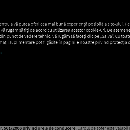
NERS
EXPERT KNOWLEDGE
DEMO
entru a vă putea oferi cea mai bună experiență posibilă a site-ului. Pe
s., vă rugăm să fiți de acord cu utilizarea acestor cookie-uri. De asemene
in punct de vedere tehnic. Vă rugăm să faceți clic pe „Salva”. Cu toat
ormații suplimentare pot fi găsite în paginile noastre privind protecția d
a
R
finiție, utilizare și bază juridică.
dentificare personală
care utilizează un cip de memorie pentru a sto
itățile de conducere
. Aceste date stocate pot fi vizualizate de autorit
 card de șofer personal. Utilizarea unui astfel de card împreună cu un t
r. 561/2006 privind orele de conducere.
Cardul de șofer este valabi