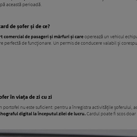
după această perioadă.
card de șofer și de ce?
t comercial de pasageri și mărfuri și care
operează un vehicul echipat
are perfectă de funcționare. Un permis de conducere valabil și corespu
fer în viața de zi cu zi
n portofel nu este suficient: pentru a înregistra activitățile șoferului, 
ograful digital la începutul zilei de lucru.
Cardul poate fi scos doar 