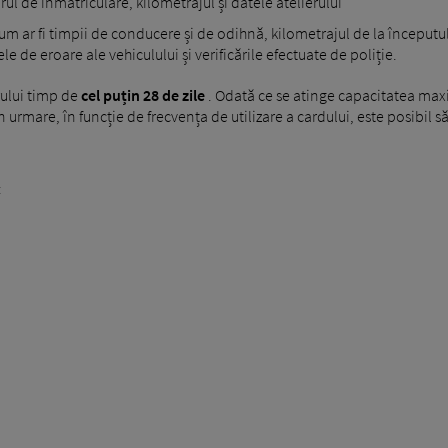
ul de înmatriculare, kilometrajul și datele atelierului
um ar fi timpii de conducere și de odihnă, kilometrajul de la începutul și
le de eroare ale vehiculului și verificările efectuate de poliție.
rului timp de
cel puțin 28 de zile
. Odată ce se atinge capacitatea max
n urmare, în funcție de frecvența de utilizare a cardului, este posibil 
: