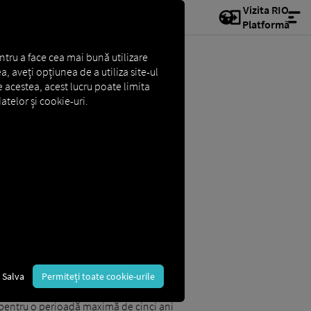
Vizita RIO
Platformă
ntru a face cea mai bună utilizare
a, aveți opțiunea de a utiliza site-ul
e acestea, acest lucru poate limita
atelor și cookie-uri.
ca date referitoare la
identitatea
Salva
Permiteți toate cookie-urile
ăți în timpul inspecțiilor. Prin urmare,
ahograf digital este
impusă prin lege
l pentru o perioadă maximă de cinci ani