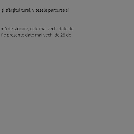
 sfârșitul turei, vitezele parcurse și
imă de stocare, cele mai vechi date de
să fie prezente date mai vechi de 28 de