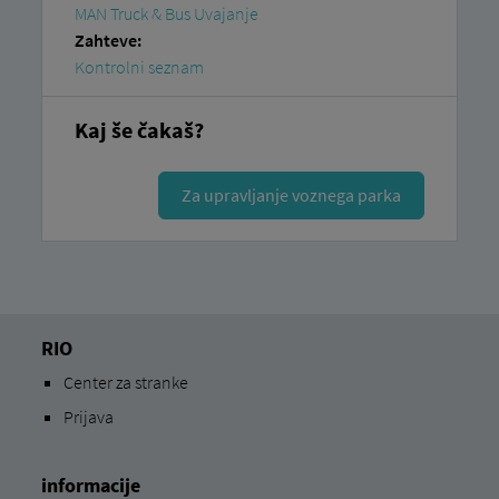
MAN Truck & Bus Uvajanje
Zahteve:
Kontrolni seznam
Kaj še čakaš?
Za upravljanje voznega parka
RIO
Center za stranke
Prijava
informacije