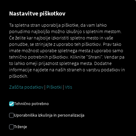
MARKETPLACE
PREGLED
Nastavitve piškotkov
Ta spletna stran uporablja piškotke, da vam lahko
ponudimo najboljšo možno izkušnjo s spletnim mestom.
MAN
MAN
Če želite kar najbolje izkoristiti spletno mesto in vaše
Marketplace
Connectors
DigitalServices
Connect
ponudbe, se strinjajte z uporabo teh piškotkov. Prav tako
imate možnost uporabe spletnega mesta z uporabo samo
tehnično potrebnih piškotkov. Kliknite "Shrani". Vendar pa
to lahko omeji prijaznost spletnega mesta. Dodatne
informacije najdete na naših straneh o varstvu podatkov in
MAN POVEŽI SE
piškotkih.
Zaščita podatkov
|
Piškotki
|
Vtis
Integracija zunanjega ponudnika
Tehnično potrebno
Imate v svojem voznem parku vozila
MAN
?
Povežite jih neposredno s
platformo RIO
Uporabniška izkušnja in personalizacija
in prikažite njihove lokacije na
zemljevidu
Trženje
RIO
. Potrebujete le račun
RIO
in vsaj eno
združljivo vozilo
.