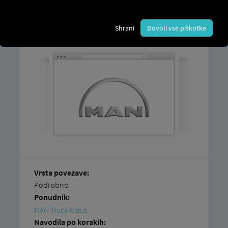
Razlago, kako
preprosto sami povežete
svoja vozila,
najdete v naših
navodilih po
Shrani
Dovoli vse piškotke
korakih.
Vrsta povezave:
Podrobno
Ponudnik:
MAN Truck & Bus
Navodila po korakih: