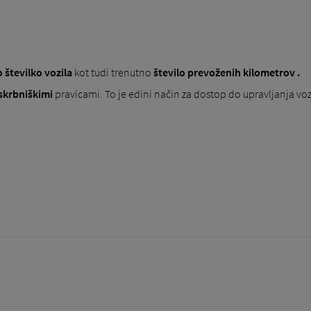
o številko vozila
kot tudi trenutno
število prevoženih kilometrov
.
skrbniškimi
pravicami. To je edini način za dostop do upravljanja vo