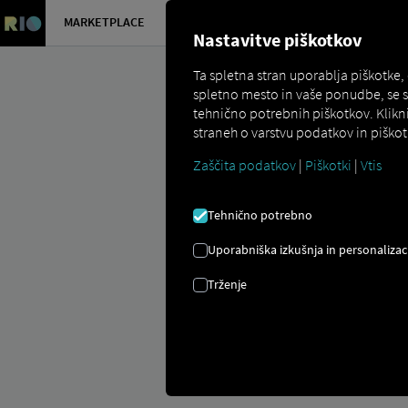
MARKETPLACE
PREGLED
Nastavitve piškotkov
Ta spletna stran uporablja piškotke,
spletno mesto in vaše ponudbe, se 
tehnično potrebnih piškotkov. Klikn
straneh o varstvu podatkov in piškot
Zaščita podatkov
|
Piškotki
|
Vtis
Marketplace
Connectors
Man Conn
Tehnično potrebno
Uporabniška izkušnja in personalizac
Trženje
MAN VKRCAVA