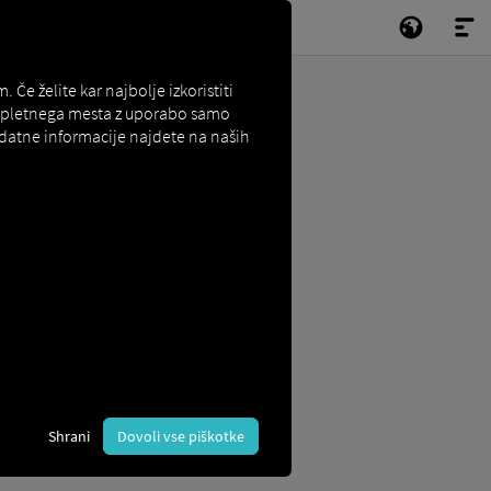
e želite kar najbolje izkoristiti
e spletnega mesta z uporabo samo
odatne informacije najdete na naših
Shrani
Dovoli vse piškotke