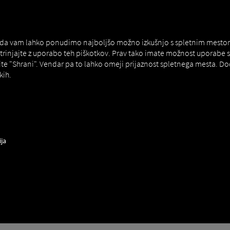
MAN DIGITALSERVICES
CONNECTORS
 da vam lahko ponudimo najboljšo možno izkušnjo s spletnim mestom. Č
strinjajte z uporabo teh piškotkov. Prav tako imate možnost uporab
ite "Shrani". Vendar pa to lahko omeji prijaznost spletnega mesta. D
kih.
ect
How to
ija
NJE TOVORNJAKOV