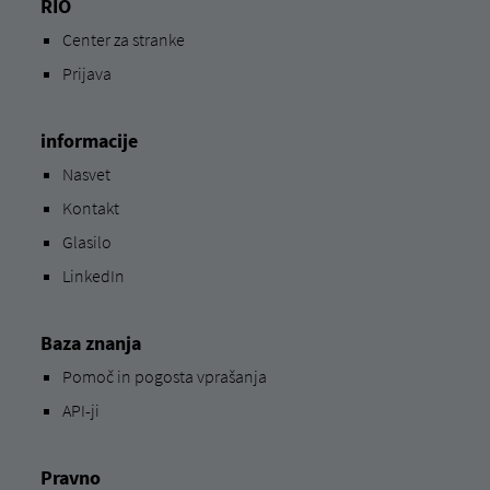
RIO
Center za stranke
Prijava
informacije
Nasvet
Kontakt
Glasilo
LinkedIn
Baza znanja
Pomoč in pogosta vprašanja
API-ji
Pravno