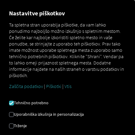
MARKETPLACE
PREGLED
Nastavitve piškotkov
Ta spletna stran uporablja piškotke, da vam lahko
ponudimo najboljšo možno izkušnjo s spletnim mestom.
MAN
MAN
MAN
Če želite kar najbolje izkoristiti spletno mesto in vaše
Marketplace
DigitalServices
Now
OnlineNews
ponudbe, se strinjajte z uporabo teh piškotkov. Prav tako
imate možnost uporabe spletnega mesta z uporabo samo
tehnično potrebnih piškotkov. Kliknite "Shrani". Vendar pa
to lahko omeji prijaznost spletnega mesta. Dodatne
informacije najdete na naših straneh o varstvu podatkov in
Rezervacija MAN OnlineNews Brezplačno je.
piškotkih.
Zaščita podatkov
|
Piškotki
|
Vtis
Tehnično potrebno
Registrirajte se in rezervirajte zdaj
Uporabniška izkušnja in personalizacija
MAN
Trženje