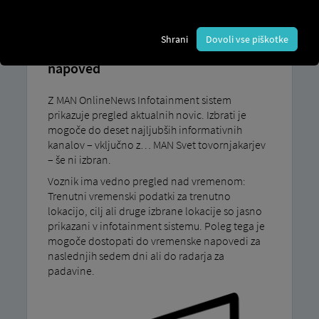
ONLINENEWS
Shrani
Dovoli vse piškotke
Najnovejše novice in vremenska
napoved
Z MAN OnlineNews Infotainment sistem
prikazuje pregled aktualnih novic. Izbrati je
mogoče do deset najljubših informativnih
kanalov – vključno z… MAN Svet tovornjakarjev
– še ni izbran.
Voznik ima vedno pregled nad vremenom:
Trenutni vremenski podatki za trenutno
lokacijo, cilj ali druge izbrane lokacije so jasno
prikazani v infotainment sistemu. Poleg tega je
mogoče dostopati do vremenske napovedi za
naslednjih sedem dni ali do radarja za
padavine.