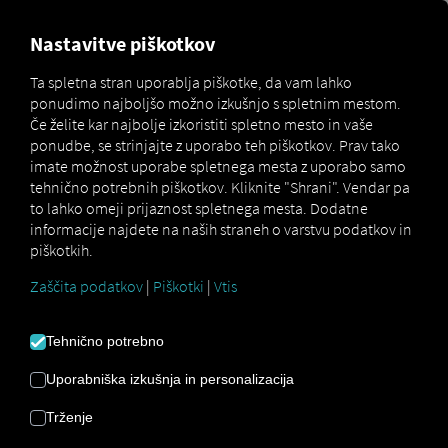
MARKETPLACE
PREGLED
Nastavitve piškotkov
Ta spletna stran uporablja piškotke, da vam lahko
ponudimo najboljšo možno izkušnjo s spletnim mestom.
MAN
MAN
MAN
Če želite kar najbolje izkoristiti spletno mesto in vaše
Marketplace
DigitalServices
Now
SecondPhone
ponudbe, se strinjajte z uporabo teh piškotkov. Prav tako
imate možnost uporabe spletnega mesta z uporabo samo
tehnično potrebnih piškotkov. Kliknite "Shrani". Vendar pa
to lahko omeji prijaznost spletnega mesta. Dodatne
informacije najdete na naših straneh o varstvu podatkov in
Registrirajte se in rezervirajte zdaj
piškotkih.
Zaščita podatkov
|
Piškotki
|
Vtis
MAN
Tehnično potrebno
SECONDPHONE
Uporabniška izkušnja in personalizacija
Povezava 2. Pametni telefon
Trženje