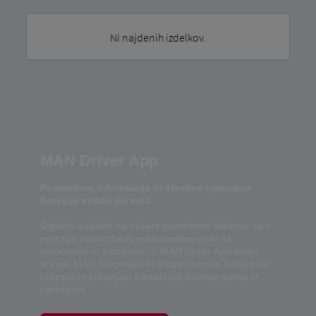
Ni najdenih izdelkov.
MAN Driver App
Pomembne informacije in številne uporabne
funkcije vedno pri roki.
Digitalni asistent na vašem pametnem telefonu vam
pomaga poenostaviti vsakodnevno delo na
tovornjakih in avtobusih. Z MAN Driver App lahko
vozniki MAN Tovornjaki in druge znamke lahko celo
brezstično opravljajo transakcije točenja goriva in
parkiranja.