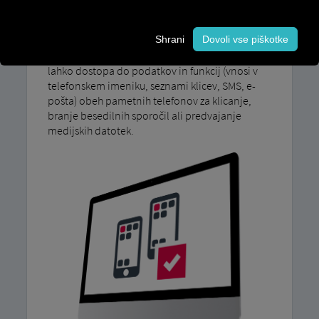
Zahvaljujoč razširitvi upravljanja mobilnih
naprav lahko s 7-palčnim zaslonom uporabljate
Shrani
Dovoli vse piškotke
še en pametni telefon. MAN Napredni medijski
sistem Connect. Z MAN SecondPhone Voznik
lahko dostopa do podatkov in funkcij (vnosi v
telefonskem imeniku, seznami klicev, SMS, e-
pošta) obeh pametnih telefonov za klicanje,
branje besedilnih sporočil ali predvajanje
medijskih datotek.