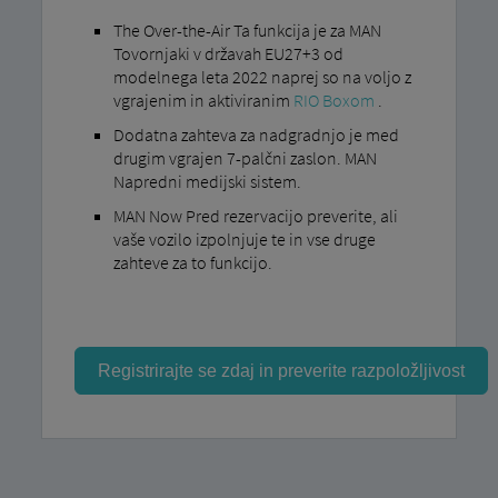
The Over-the-Air Ta funkcija je za MAN
Tovornjaki v državah EU27+3 od
modelnega leta 2022 naprej so na voljo z
vgrajenim in aktiviranim
RIO Boxom
.
Dodatna zahteva za nadgradnjo je med
drugim vgrajen 7-palčni zaslon. MAN
Napredni medijski sistem.
MAN Now Pred rezervacijo preverite, ali
vaše vozilo izpolnjuje te in vse druge
zahteve za to funkcijo.
Registrirajte se zdaj in preverite razpoložljivost