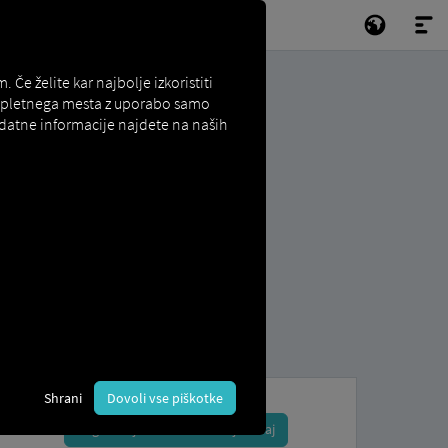
e želite kar najbolje izkoristiti
e spletnega mesta z uporabo samo
odatne informacije najdete na naših
Shrani
Dovoli vse piškotke
Registrirajte se in rezervirajte zdaj