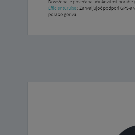
Dosežena je povečana učinkovitost porabe go
EfficientCruise
: Zahvaljujoč podpori GPS-a v
porabo goriva.