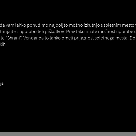
MAN DIGITALSERVICES
CONNECTORS
 da vam lahko ponudimo najboljšo možno izkušnjo s spletnim mestom. Č
strinjajte z uporabo teh piškotkov. Prav tako imate možnost uporab
ite "Shrani". Vendar pa to lahko omeji prijaznost spletnega mesta. D
kih.
ipMatic Efficiency Plus
ija