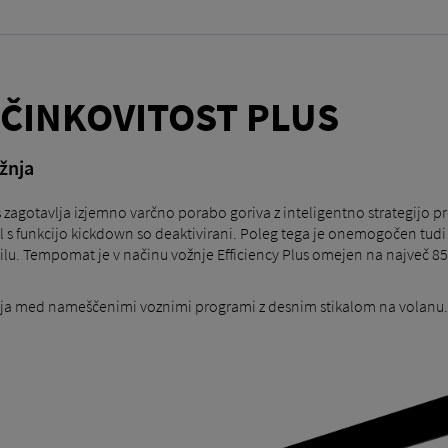
UČINKOVITOST PLUS
žnja
zagotavlja izjemno varčno porabo goriva z inteligentno strategijo pr
l s funkcijo kickdown so deaktivirani. Poleg tega je onemogočen tud
zilu. Tempomat je v načinu vožnje Efficiency Plus omejen na največ 8
lja med nameščenimi voznimi programi z desnim stikalom na volanu. 