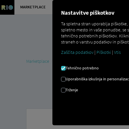
MARKETPLACE
PREGLED
Nastavitve piškotkov
Ta spletna stran uporablja piškotke,
spletno mesto in vaše ponudbe, se 
tehnično potrebnih piškotkov. Klikn
straneh o varstvu podatkov in piškot
Zaščita podatkov
|
Piškotki
|
Vtis
Marketplace
MAN DigitalServices
MAN Now
MAN T
Tehnično potrebno
Uporabniška izkušnja in personalizac
Trženje