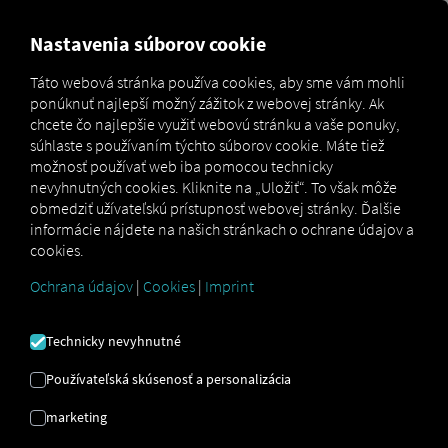
MARKETPLACE
PREHĽAD
Nastavenia súborov cookie
Táto webová stránka používa cookies, aby sme vám mohli
ponúknuť najlepší možný zážitok z webovej stránky. Ak
Marketplace
Order Communication
chcete čo najlepšie využiť webovú stránku a vaše ponuky,
súhlaste s používaním týchto súborov cookie. Máte tiež
možnosť používať web iba pomocou technicky
nevyhnutných cookies. Kliknite na „Uložiť“. To však môže
obmedziť užívateľskú prístupnosť webovej stránky. Ďalšie
informácie nájdete na našich stránkach o ochrane údajov a
cookies.
ORDER
Ochrana údajov
|
Cookies
|
Imprint
COMMUNICATION
Technicky nevyhnutné
Používateľská skúsenosť a personalizácia
Digitálna komunikácia s vodičom –
marketing
efektívna, priama, viacjazyčná