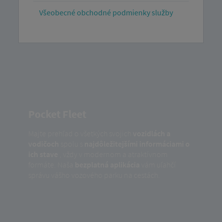
Všeobecné obchodné podmienky služby
Pocket Fleet
Majte prehľad o všetkých svojich
vozidlách a
vodičoch
spolu s
najdôležitejšími informáciami o
ich stave
, vždy v modernom a atraktívnom
formáte. Naša
bezplatná aplikácia
vám uľahčí
správu vášho vozového parku na cestách.