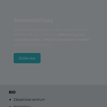
Telematické boxy
Jednoduchá digitalizácia vášho vozového parku:
Telematické boxy umožňujú
efektívnu správu
vozového parku
a
efektívne nasadenie vozidiel
pre celý váš vozový park.
Zistite viac
RIO
Zákaznícke centrum
Prihlásiť sa