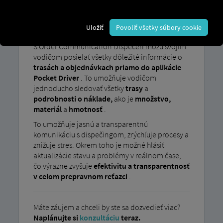
Papierové procesy a jazykové bariéry často vedú
k nedorozumeniam a neefektívnym postupom v
Uložiť
Povoliť všetky súbory cookie
dopravnom sektore.
S Order Communication Dispečeri môžu svojim
vodičom posielať všetky dôležité informácie o
trasách a objednávkach priamo do aplikácie
Pocket Driver
. To umožňuje vodičom
jednoducho sledovať všetky
trasy
a
podrobnosti o náklade,
ako je
množstvo,
materiál
a
hmotnosť
.
To umožňuje jasnú a transparentnú
komunikáciu s dispečingom, zrýchľuje procesy a
znižuje stres. Okrem toho je možné hlásiť
aktualizácie stavu a problémy v reálnom čase,
čo výrazne zvyšuje
efektivitu a transparentnosť
v celom prepravnom reťazci
.
Máte záujem a chceli by ste sa dozvedieť viac?
Naplánujte si
konzultáciu
teraz.