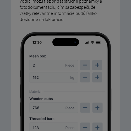
Vodiči môžu tiež pridať stručné poznámky a
fotodokumentáciu, čím sa zabezpečí, že
všetky relevantné informácie budú ľahko
dostupné na fakturáciu.