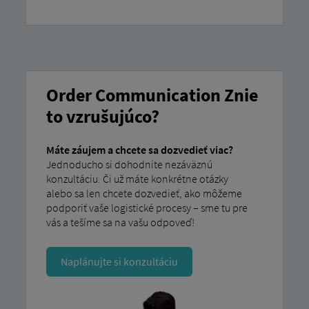
Order Communication Znie
to vzrušujúco?
Máte záujem a chcete sa dozvedieť viac?
Jednoducho si dohodnite nezáväznú
konzultáciu. Či už máte konkrétne otázky
alebo sa len chcete dozvedieť, ako môžeme
podporiť vaše logistické procesy – sme tu pre
vás a tešíme sa na vašu odpoveď!
Naplánujte si konzultáciu