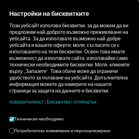
MARKETPLACE
ПРЕГЛЕД
Настройки на бисквитките
Този уебсайт използва бисквитки, за да можем да ви
предложим най-доброто възможно преживяване на
Marketplace
Connectors
Kögel Connect
уебсайта. За да използвате възможно най-добре
уебсайта и вашите оферти, моля, съгласете се с
използването на тези бисквитки. Освен това имате
възможност да използвате сайта, използвайки само
технически необходимите бисквитки. Моля, кликнете
KÖGEL СВЪРЖЕТЕ
върху „Запазете“. Това обаче може да ограничи
удобството за ползване на уебсайта. Допълнителна
СЕ
информация можете да намерите на нашите
страници за защита на данните и бисквитки.
Интеграция на външен доставчик
поверителност
|
Бисквитки
|
отпечатък
Имате ли ремаркета от нашия партньор
Технически необходимо
Kögel
във вашия автопарк? Свържете ги
директно с
платформата RIO
и покажете
Потребителско изживяване и персонализиране
местоположението им на
картата RIO
.