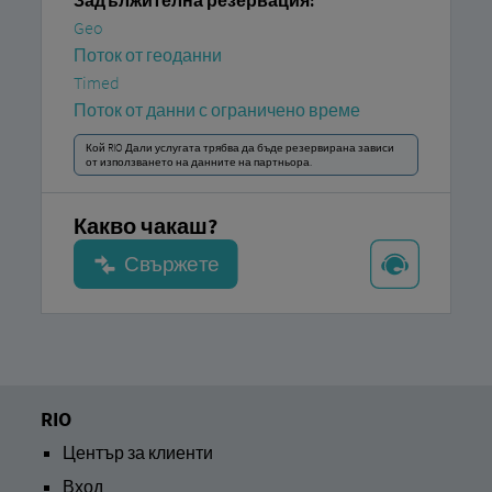
Задължителна резервация:
Geo
Поток от геоданни
Timed
Поток от данни с ограничено време
Кой RIO Дали услугата трябва да бъде резервирана зависи
от използването на данните на партньора.
Какво чакаш?
RIO
Център за клиенти
Вход