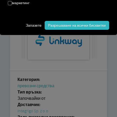
нуждаете, е достъп до
платформата
маркетинг
RIO
и акаунт в
Integrigo Sp. z oo
Запазете
Разрешаване на всички бисквитки
Категория:
превозни средства
Тип връзка:
Започвайки от
Доставчик:
Integrigo Sp. z o.o.