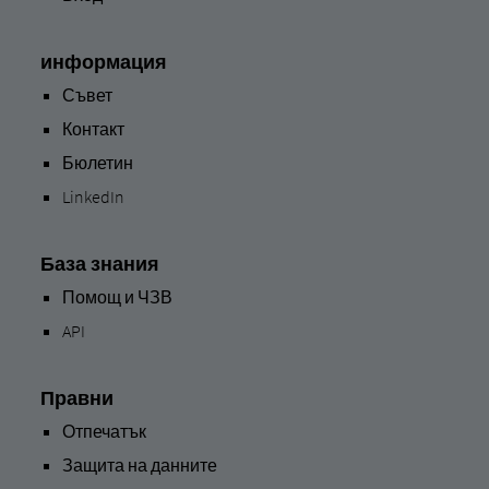
информация
Съвет
Контакт
Бюлетин
LinkedIn
База знания
Помощ и ЧЗВ
API
Правни
Отпечатък
Защита на данните