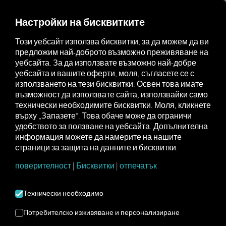
MARKETPLACE
ПРЕГЛЕД
Настройки на бисквитките
Този уебсайт използва бисквитки, за да можем да ви
предложим най-доброто възможно преживяване на
Marketplace
Connectors
Linkway.Integrator Connect
уебсайта. За да използвате възможно най-добре
уебсайта и вашите оферти, моля, съгласете се с
използването на тези бисквитки. Освен това имате
възможност да използвате сайта, използвайки само
технически необходимите бисквитки. Моля, кликнете
LINKWAY INTEGRATOR
върху „Запазете“. Това обаче може да ограничи
удобството за ползване на уебсайта. Допълнителна
CONNECT
информация можете да намерите на нашите
страници за защита на данните и бисквитки.
Интеграция на външен доставчик
поверителност
|
Бисквитки
|
отпечатък
Вече използвате
linkway.INTEGRATOR
Технически необходимо
от
Integrigo Sp. z oo
? Тогава можете да
разширите тази услуга с данни от
Потребителско изживяване и персонализиране
нашите услуги
. Всичко, от което се