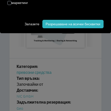
маркетинг
Запазете
Разрешаване на всички бисквитки
Категория:
превозни средства
Тип връзка:
Започвайки от
Доставчик:
NIC GmbH
Задължителна резервация:
Geo