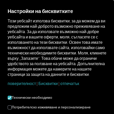
MARKETPLACE
ПРЕГЛЕД
Настройки на бисквитките
Този уебсайт използва бисквитки, за да можем да ви
предложим най-доброто възможно преживяване на
Marketplace
Connectors
NIC-place Connect
уебсайта. За да използвате възможно най-добре
уебсайта и вашите оферти, моля, съгласете се с
използването на тези бисквитки. Освен това имате
възможност да използвате сайта, използвайки само
технически необходимите бисквитки. Моля, кликнете
NIC-PLACE CONNECT
върху „Запазете“. Това обаче може да ограничи
удобството за ползване на уебсайта. Допълнителна
информация можете да намерите на нашите
Интеграция на външен доставчик
страници за защита на данните и бисквитки.
поверителност
|
Бисквитки
|
отпечатък
Вече използвате ли продукта
NIC-Place
от
NIC GmbH
? Тогава можете
да
разширите тази услуга с данни от
Технически необходимо
нашите услуги
. Всичко, от което се
нуждаете, е достъп до
платформата
Потребителско изживяване и персонализиране
RIO
и акаунт в
NIC GmbH
.