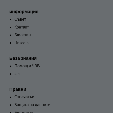
информация
Съвет
Контакт
Бюлетин
LinkedIn
База знания
Помощ и ЧЗВ
API
Правни
Отпечатък
Защита на данните
Бисквитки