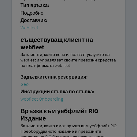
Тип връзка:
Подробно
Доставчик:
Webfleet
съществуващ клиент на
webfleet
За клиенти, които вече използват услугите на
webfleet и управляват своите превозни средства
на платформата webfleet.
Задължителна резервация:
Geo
Инструкции стъпка по стъпка:
webfleet Onboarding
Връзка към уебфлийт RIO
Издание
За клиенти, които имат връзка към уебфлийт RIO
Преоборудваното издание и превозните
средства на RIO бих искал да покажа карта.