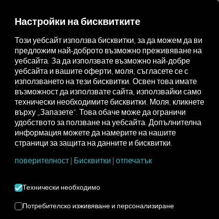
MARKETPLACE
ПРЕГЛЕД
Настройки на бисквитките
Този уебсайт използва бисквитки, за да можем да ви
предложим най-доброто възможно преживяване на
Marketplace
Connectors
Webfleet Connect
уебсайта. За да използвате възможно най-добре
уебсайта и вашите оферти, моля, съгласете се с
използването на тези бисквитки. Освен това имате
възможност да използвате сайта, използвайки само
технически необходимите бисквитки. Моля, кликнете
WEBFLEET
върху „Запазете“. Това обаче може да ограничи
удобството за ползване на уебсайта. Допълнителна
СВЪРЖЕТЕ СЕ
информация можете да намерите на нашите
страници за защита на данните и бисквитки.
Интеграция на външен доставчик
поверителност
|
Бисквитки
|
отпечатък
Имате ли инсталиран LINK Box от
Технически необходимо
webfleet
във вашия автомобил? След
това свържете съответните
Потребителско изживяване и персонализиране
автомобили директно към