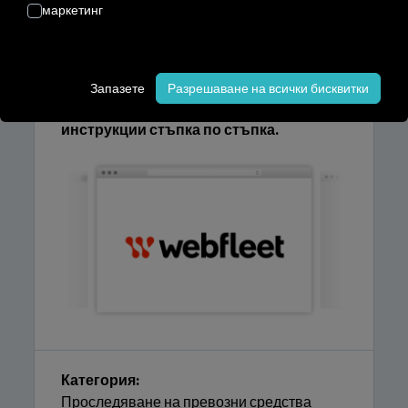
платформата RIO
и покажете
маркетинг
местоположението им на
картата RIO
.
Можете да намерите обяснение как
Запазете
Разрешаване на всички бисквитки
лесно да свържете превозните си
средства сами в нашите
инструкции стъпка по стъпка.
Категория:
Проследяване на превозни средства