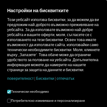
MARKETPLACE
ПРЕГЛЕД
Настройки на бисквитките
Този уебсайт използва бисквитки, за да можем да ви
предложим най-доброто възможно преживяване на
Marketplace
Connectors
Webfleet Connect
How to
уебсайта. За да използвате възможно най-добре
уебсайта и вашите оферти, моля, съгласете се с
използването на тези бисквитки. Освен това имате
възможност да използвате сайта, използвайки само
WEBFLEET
технически необходимите бисквитки. Моля, кликнете
върху „Запазете“. Това обаче може да ограничи
удобството за ползване на уебсайта. Допълнителна
ВКЛЮЧВАНЕ
информация можете да намерите на нашите
страници за защита на данните и бисквитки.
поверителност
|
Бисквитки
|
отпечатък
Инструкции стъпка по стъпка за
оборудване на вашите превозни
Технически необходимо
средства RIO да се свържа.
Потребителско изживяване и персонализиране