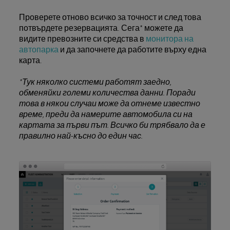
Проверете отново всичко за точност и след това
потвърдете резервацията. Сега* можете да
видите превозните си средства в
монитора на
автопарка
и да започнете да работите върху една
карта.
*Тук няколко системи работят заедно,
обменяйки големи количества данни. Поради
това в някои случаи може да отнеме известно
време, преди да намерите автомобила си на
картата за първи път. Всичко би трябвало да е
правилно най-късно до един час.