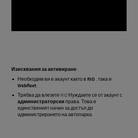
Изисквания за активиране
:
Необходим ви е акаунт както в
RIO
, така и
Webfleet
.
Трябва да влезете RIO Нуждаете се от акаунт с
администраторски
права. Това е
единственият начин за достъп до
администрирането на автопарка.