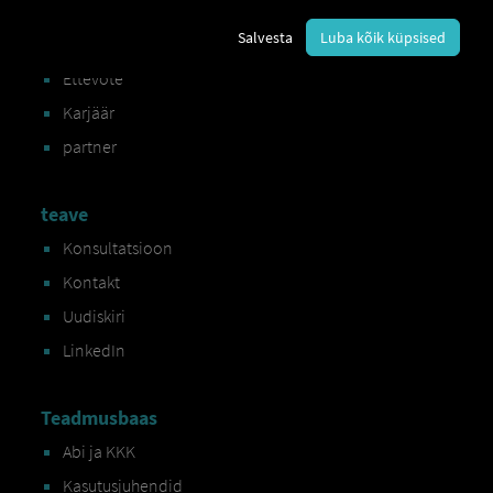
RIO
Salvesta
Luba kõik küpsised
register
Ettevõte
Karjäär
partner
teave
Konsultatsioon
Kontakt
Uudiskiri
LinkedIn
Teadmusbaas
Abi ja KKK
Kasutusjuhendid