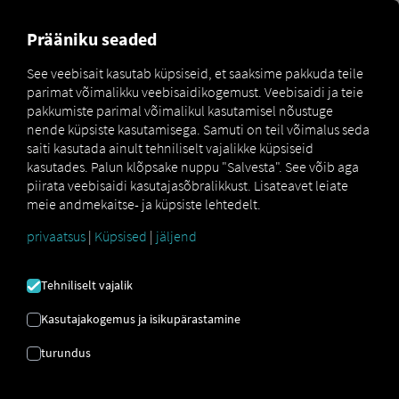
FOR CARRIERS
FOR SHIPPERS
FOR BUSINESS PART
Prääniku seaded
See veebisait kasutab küpsiseid, et saaksime pakkuda teile
parimat võimalikku veebisaidikogemust. Veebisaidi ja teie
KONTAKTVORM
pakkumiste parimal võimalikul kasutamisel nõustuge
nende küpsiste kasutamisega. Samuti on teil võimalus seda
saiti kasutada ainult tehniliselt vajalikke küpsiseid
kasutades. Palun klõpsake nuppu "Salvesta". See võib aga
piirata veebisaidi kasutajasõbralikkust. Lisateavet leiate
meie andmekaitse- ja küpsiste lehtedelt.
privaatsus
|
Küpsised
|
jäljend
Tehniliselt vajalik
Kasutajakogemus ja isikupärastamine
turundus