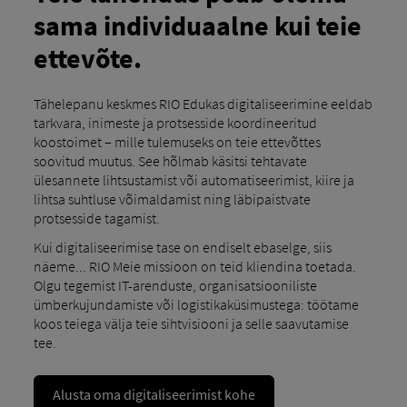
sama individuaalne kui teie
ettevõte.
Tähelepanu keskmes RIO Edukas digitaliseerimine eeldab
tarkvara, inimeste ja protsesside koordineeritud
koostoimet – mille tulemuseks on teie ettevõttes
soovitud muutus. See hõlmab käsitsi tehtavate
ülesannete lihtsustamist või automatiseerimist, kiire ja
lihtsa suhtluse võimaldamist ning läbipaistvate
protsesside tagamist.
Kui digitaliseerimise tase on endiselt ebaselge, siis
näeme... RIO Meie missioon on teid kliendina toetada.
Olgu tegemist IT-arenduste, organisatsiooniliste
ümberkujundamiste või logistikaküsimustega: töötame
koos teiega välja teie sihtvisiooni ja selle saavutamise
tee.
Alusta oma digitaliseerimist kohe