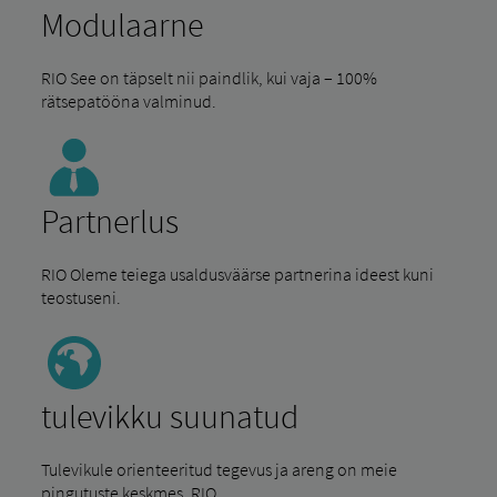
Modulaarne
RIO See on täpselt nii paindlik, kui vaja – 100%
rätsepatööna valminud.
Partnerlus
RIO Oleme teiega usaldusväärse partnerina ideest kuni
teostuseni.
tulevikku suunatud
Tulevikule orienteeritud tegevus ja areng on meie
pingutuste keskmes. RIO .