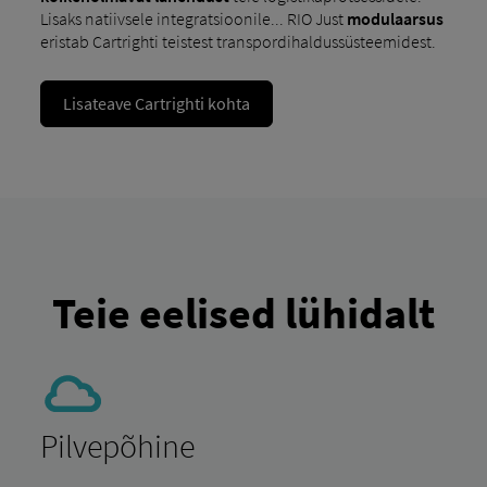
Lisaks natiivsele integratsioonile... RIO Just
modulaarsus
eristab Cartrighti teistest transpordihaldussüsteemidest.
Lisateave Cartrighti kohta
Teie eelised lühidalt
Pilvepõhine