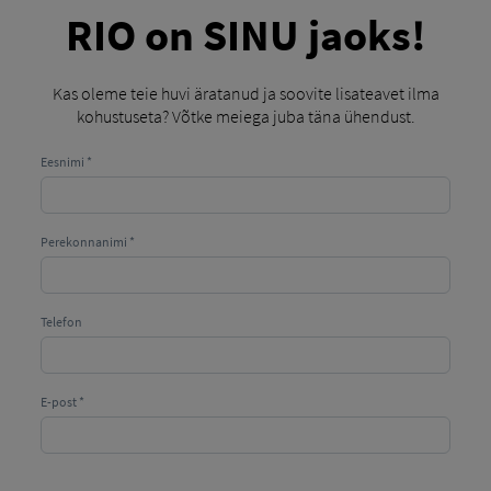
planeerimiseks, on juhiga suhtlemise eesmärk
RIO on SINU jaoks!
edastada juhiseid ja ajakohast teavet.
Kas oleme teie huvi äratanud ja soovite lisateavet ilma
kohustuseta? Võtke meiega juba täna ühendust.