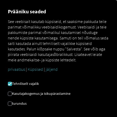
FOR CARRIERS
FOR SHIPPERS
FOR BUSINESS PART
Prääniku seaded
See veebisait kasutab küpsiseid, et saaksime pakkuda teile
parimat võimalikku veebisaidikogemust. Veebisaidi ja teie
TARNEAHELA
pakkumiste parimal võimalikul kasutamisel nõustuge
nende küpsiste kasutamisega. Samuti on teil võimalus seda
DIGITALISEERIMINE
saiti kasutada ainult tehniliselt vajalikke küpsiseid
kasutades. Palun klõpsake nuppu "Salvesta". See võib aga
piirata veebisaidi kasutajasõbralikkust. Lisateavet leiate
meie andmekaitse- ja küpsiste lehtedelt.
Pilvepõhise logistikaplatvormi abil
v
|
privaatsus
|
Küpsised
|
jäljend
Tehniliselt vajalik
Kasutajakogemus ja isikupärastamine
turundus