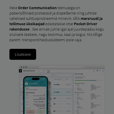
Meie
Order Communication
teenusega on
paberipõhised protsessid ja dispetšerite ning juhtide
vahelised suhtlusprobleemid minevik: kõik
marsruudi ja
tellimuse üksikasjad
edastatakse otse
Pocket Driver
rakendusse
. See annab juhile igal ajal juurdepääsu kogu
olulisele teabele, nagu koormus, kaal ja kogus. Mis kõige
parem: transpordihaldussüsteemi pole vaja.
Lisateave