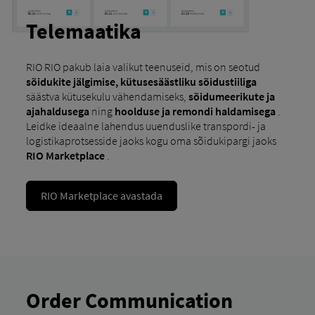
Telemaatika
RIO RIO pakub laia valikut teenuseid, mis on seotud
sõidukite jälgimise, kütusesäästliku sõidustiiliga
säästva kütusekulu vähendamiseks,
sõidumeerikute ja
ajahaldusega
ning
hoolduse ja remondi haldamisega
.
Leidke ideaalne lahendus uuenduslike transpordi- ja
logistikaprotsesside jaoks kogu oma sõidukipargi jaoks
RIO Marketplace
.
RIO Marketplace avastada
Order Communication