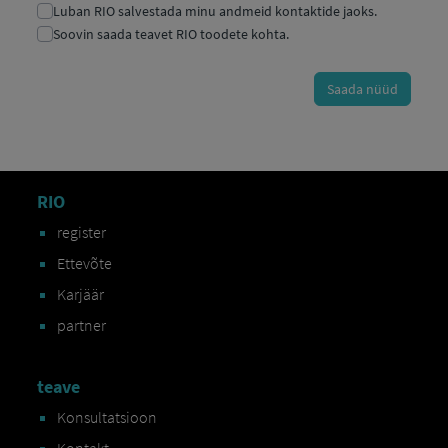
RIO
register
Ettevõte
Karjäär
partner
teave
Konsultatsioon
Kontakt