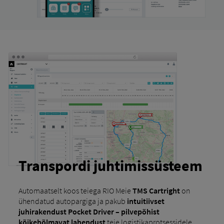
Transpordi juhtimissüsteem
Automaatselt koos teiega RIO Meie
TMS Cartright
on
ühendatud autopargiga ja pakub
intuitiivset
juhirakendust Pocket Driver –
pilvepõhist
kõikehõlmavat lahendust
teie logistikaprotsessidele.