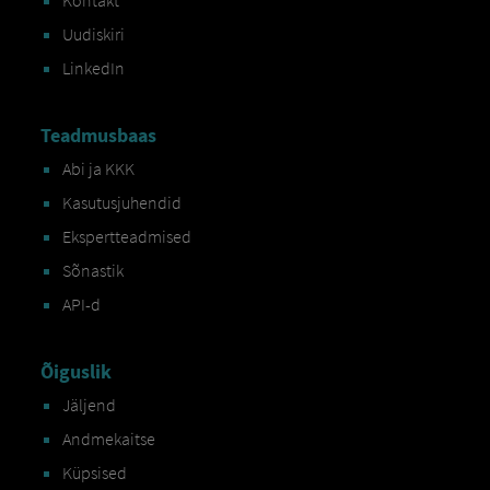
Uudiskiri
LinkedIn
Teadmusbaas
Abi ja KKK
Kasutusjuhendid
Ekspertteadmised
Sõnastik
API-d
Õiguslik
Jäljend
Andmekaitse
Küpsised