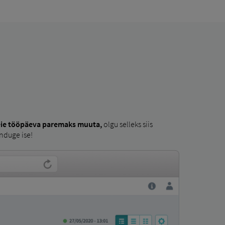
eie tööpäeva paremaks muuta,
olgu selleks siis
nduge ise!