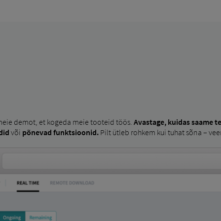
eie demot, et kogeda meie tooteid töös.
Avastage, kuidas saame t
did
või
põnevad funktsioonid.
Pilt ütleb rohkem kui tuhat sõna – vee