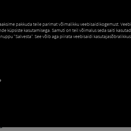
NERS
EXPERT KNOWLEDGE
DEMO
 saaksime pakkuda teile parimat võimalikku veebisaidikogemust. Veebi
e küpsiste kasutamisega. Samuti on teil võimalus seda saiti kasutada 
nuppu "Salvesta". See võib aga piirata veebisaidi kasutajasõbralikkust
KKU
a:
e