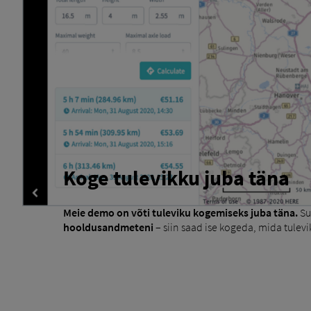
Koge tulevikku juba täna
Meie demo on võti tuleviku kogemiseks juba täna.
Su
hooldusandmeteni
– siin saad ise kogeda, mida tulevik