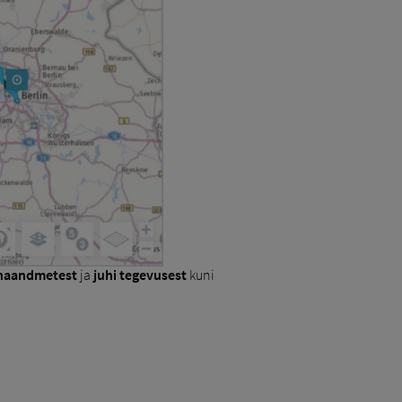
haandmetest
ja
juhi tegevusest
kuni