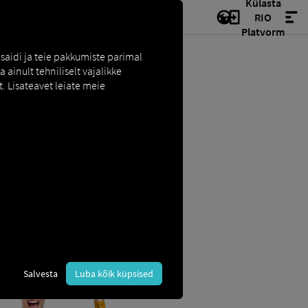
Külasta
RIO
Platvorm
saidi ja teie pakkumiste parimal
ainult tehniliselt vajalikke
. Lisateavet leiate meie
Salvesta
Luba kõik küpsised