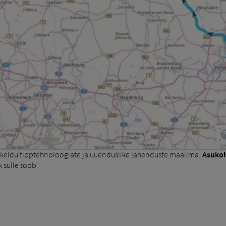
keldu tipptehnoloogiate ja uuenduslike lahenduste maailma.
Asuko
 sulle toob.