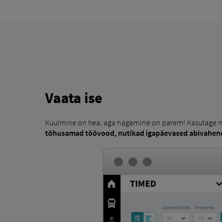
Vaata ise
Kuulmine on hea, aga nägemine on parem! Kasutage m
tõhusamad töövood, nutikad igapäevased abivahen