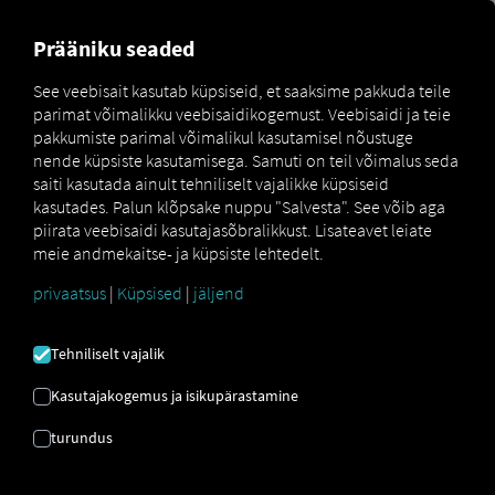
FOR CARRIERS
FOR SHIPPERS
FOR BUSINESS PART
Prääniku seaded
See veebisait kasutab küpsiseid, et saaksime pakkuda teile
parimat võimalikku veebisaidikogemust. Veebisaidi ja teie
Glossar
Spediteur
pakkumiste parimal võimalikul kasutamisel nõustuge
nende küpsiste kasutamisega. Samuti on teil võimalus seda
saiti kasutada ainult tehniliselt vajalikke küpsiseid
kasutades. Palun klõpsake nuppu "Salvesta". See võib aga
KAUBAVEO
piirata veebisaidi kasutajasõbralikkust. Lisateavet leiate
meie andmekaitse- ja küpsiste lehtedelt.
EKSPEDIITOR
privaatsus
|
Küpsised
|
jäljend
Tehniliselt vajalik
Ekspediitor
on logistikavaldkonnas tegutsev
teenusepakkuja, kes korraldab, planeerib ja jälgib
Kasutajakogemus ja isikupärastamine
klientide nimel kaupade transporti, ilma et tal oleks
tingimata oma transpordivahendeid. Ekspediitor
turundus
tegutseb
vahendajana saatja
(nt tootja või jaemüüja)
ja vedaja
vahel, kes teostab tegeliku transpordi.