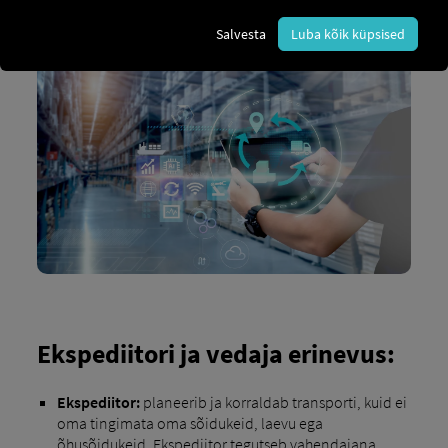
Eesmärk on muuta kogu transpordiprotsess tõhusaks,
kulutõhusaks ja sujuvaks.
Salvesta
Luba kõik küpsised
Ekspediitori ja vedaja erinevus:
Ekspediitor:
planeerib ja korraldab transporti, kuid ei
oma tingimata oma sõidukeid, laevu ega
õhusõidukeid. Ekspediitor tegutseb vahendajana