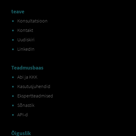
teave
Konsultatsioon
Kontakt
Uudiskiri
LinkedIn
Teadmusbaas
Abi ja KKK
Kasutusjuhendid
Ekspertteadmised
Sõnastik
API-d
Õiguslik